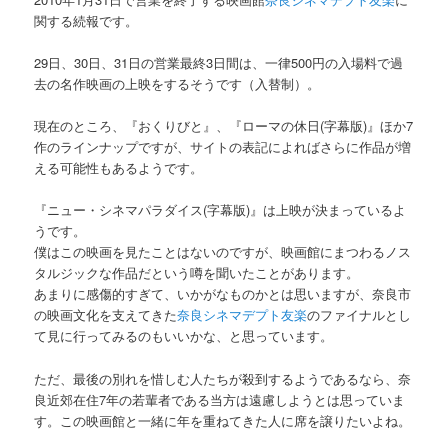
関する続報です。
29日、30日、31日の営業最終3日間は、一律500円の入場料で過
去の名作映画の上映をするそうです（入替制）。
現在のところ、『おくりびと』、『ローマの休日(字幕版)』ほか7
作のラインナップですが、サイトの表記によればさらに作品が増
える可能性もあるようです。
『ニュー・シネマパラダイス(字幕版)』は上映が決まっているよ
うです。
僕はこの映画を見たことはないのですが、映画館にまつわるノス
タルジックな作品だという噂を聞いたことがあります。
あまりに感傷的すぎて、いかがなものかとは思いますが、奈良市
の映画文化を支えてきた
奈良シネマデプト友楽
のファイナルとし
て見に行ってみるのもいいかな、と思っています。
ただ、最後の別れを惜しむ人たちが殺到するようであるなら、奈
良近郊在住7年の若輩者である当方は遠慮しようとは思っていま
す。この映画館と一緒に年を重ねてきた人に席を譲りたいよね。