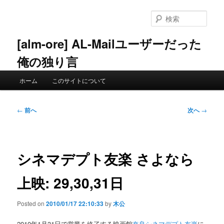
メ
イ
検
ン
索
コ
[alm-ore] AL-Mailユーザーだった
ン
俺の独り言
テ
ン
メ
ツ
ホーム
このサイトについて
イ
へ
ン
移
メ
投
動
←
前へ
次へ
→
ニ
稿
ュ
ナ
ー
ビ
ゲ
シネマデプト友楽 さよなら
ー
シ
上映: 29,30,31日
ョ
ン
Posted on
2010/01/17 22:10:33
by
木公
2010年1月31日で営業を終了する映画館
奈良シネマデプト友楽
に