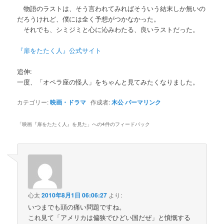
物語のラストは、そう言われてみればそういう結末しか無いの
だろうけれど、僕には全く予想がつかなかった。
それでも、シミジミと心に沁みわたる、良いラストだった。
『扉をたたく人』公式サイト
追伸:
一度、「オペラ座の怪人」をちゃんと見てみたくなりました。
カテゴリー:
映画・ドラマ
作成者:
木公
パーマリンク
「
映画『扉をたたく人』を見た
」への4件のフィードバック
心太
2010年8月1日 06:06:27
より:
いつまでも頭の痛い問題ですね。
これ見て「アメリカは偏狭でひどい国だぜ」と憤慨する