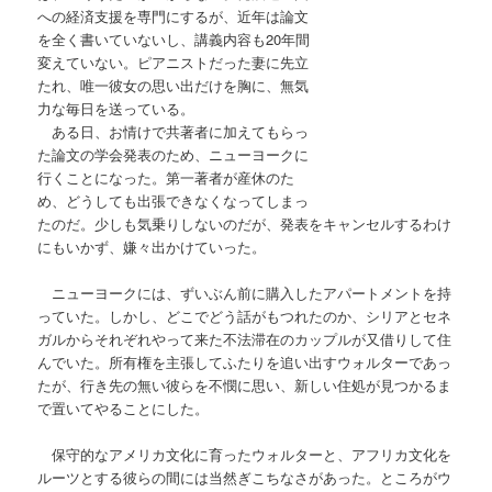
への経済支援を専門にするが、近年は論文
を全く書いていないし、講義内容も20年間
変えていない。ピアニストだった妻に先立
たれ、唯一彼女の思い出だけを胸に、無気
力な毎日を送っている。
ある日、お情けで共著者に加えてもらっ
た論文の学会発表のため、ニューヨークに
行くことになった。第一著者が産休のた
め、どうしても出張できなくなってしまっ
たのだ。少しも気乗りしないのだが、発表をキャンセルするわけ
にもいかず、嫌々出かけていった。
ニューヨークには、ずいぶん前に購入したアパートメントを持
っていた。しかし、どこでどう話がもつれたのか、シリアとセネ
ガルからそれぞれやって来た不法滞在のカップルが又借りして住
んでいた。所有権を主張してふたりを追い出すウォルターであっ
たが、行き先の無い彼らを不憫に思い、新しい住処が見つかるま
で置いてやることにした。
保守的なアメリカ文化に育ったウォルターと、アフリカ文化を
ルーツとする彼らの間には当然ぎこちなさがあった。ところがウ