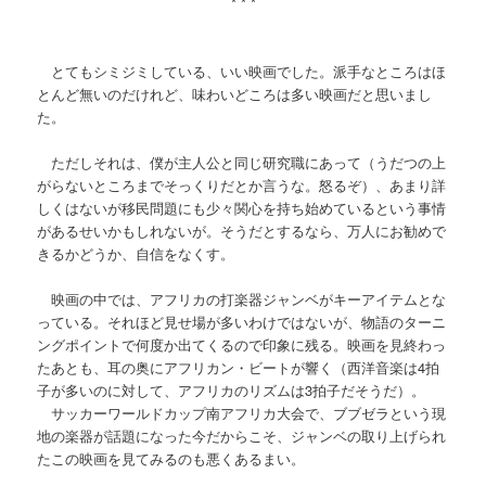
* * *
とてもシミジミしている、いい映画でした。派手なところはほ
とんど無いのだけれど、味わいどころは多い映画だと思いまし
た。
ただしそれは、僕が主人公と同じ研究職にあって（うだつの上
がらないところまでそっくりだとか言うな。怒るぞ）、あまり詳
しくはないが移民問題にも少々関心を持ち始めているという事情
があるせいかもしれないが。そうだとするなら、万人にお勧めで
きるかどうか、自信をなくす。
映画の中では、アフリカの打楽器ジャンベがキーアイテムとな
っている。それほど見せ場が多いわけではないが、物語のターニ
ングポイントで何度か出てくるので印象に残る。映画を見終わっ
たあとも、耳の奥にアフリカン・ビートが響く（西洋音楽は4拍
子が多いのに対して、アフリカのリズムは3拍子だそうだ）。
サッカーワールドカップ南アフリカ大会で、ブブゼラという現
地の楽器が話題になった今だからこそ、ジャンベの取り上げられ
たこの映画を見てみるのも悪くあるまい。