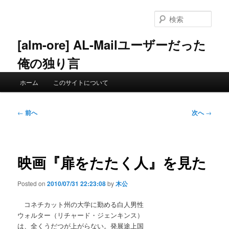
メ
イ
検
ン
索
コ
[alm-ore] AL-Mailユーザーだった
ン
俺の独り言
テ
ン
メ
ツ
ホーム
このサイトについて
イ
へ
ン
移
メ
投
動
←
前へ
次へ
→
ニ
稿
ュ
ナ
ー
ビ
ゲ
映画『扉をたたく人』を見た
ー
シ
Posted on
2010/07/31 22:23:08
by
木公
ョ
ン
コネチカット州の大学に勤める白人男性
ウォルター（リチャード・ジェンキンス）
は、全くうだつが上がらない。発展途上国