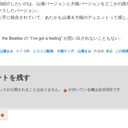
回紹介したいのは、山瀬バージョンと大槻バージョンをどこかの誰
クスしたバージョン。
上手に統合されていて、あたかも山瀬＆大槻のデュエットって感じ
e Beatles の “I’ve got a feeling” が思い出されないこともない。
山瀬まみ
タグ:
CD
、
ニコニコ動画
、
大槻ケンヂ
、
山瀬まみ
作成者:
木公
この投
ントを残す
※
レスが公開されることはありません。
が付いている欄は必須項目です
※