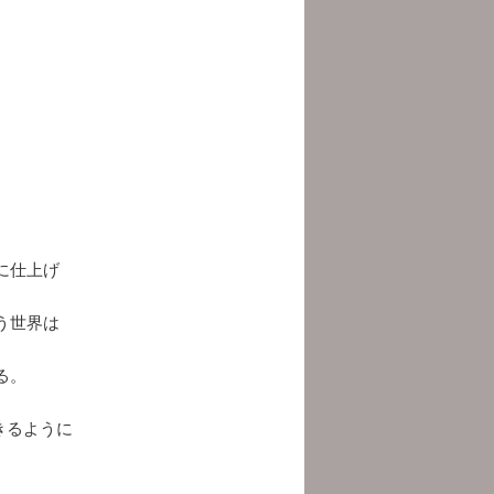
に仕上げ
う世界は
る。
きるように