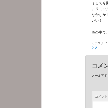
そして今
にリミッ
なかなか
いい！
俺の中で、th
カテゴリー:
ンク
コメ
メールアド
コメント