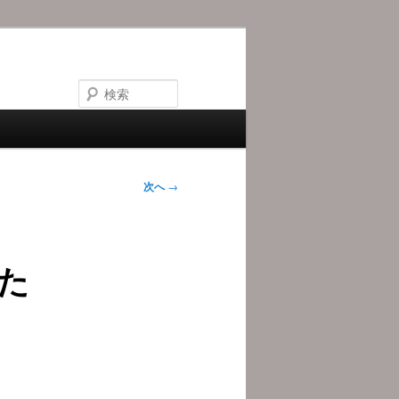
検
索
次へ
→
た