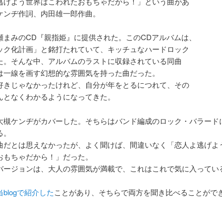
逃げよう世界はこわれたおもちゃだから！」という曲があ
ケンヂ作詞、内田雄一郎作曲。
瀬まみのCD『親指姫』に提供された。このCDアルバムは、
ック化計画」と銘打たれていて、キッチュなハードロック
た。そんな中、アルバムのラストに収録されている同曲
は一線を画す幻想的な雰囲気を持った曲だった。
好きじゃなかったけれど、自分が年をとるにつれて、その
んとなくわかるようになってきた。
大槻ケンヂがカバーした。そちらはバンド編成のロック・バラード
る。
曲だとは思えなかったが、よく聞けば、間違いなく「恋人よ逃げよ
おもちゃだから！」だった。
バージョンは、大人の雰囲気が満載で、これはこれで気に入ってい
当blogで紹介した
ことがあり、そちらで両方を聞き比べることがで
。