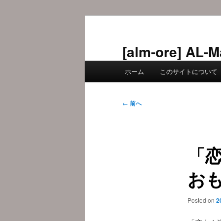
メ
イ
ン
[alm-ore] 
コ
メ
ン
ホーム
このサイトについて
イ
テ
ン
ン
メ
投
ツ
←
前へ
ニ
稿
へ
ュ
ナ
移
ー
ビ
動
「
ゲ
ー
おも
シ
ョ
ン
Posted on
2