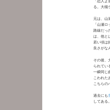
「恋人よ
る。大槻
元は、山
「山瀬ロ
路線だっ
は、他と
若い頃は
良さがな
その後、
られてい
一瞬同じ
こわれた
こちらの
過去にも
してある