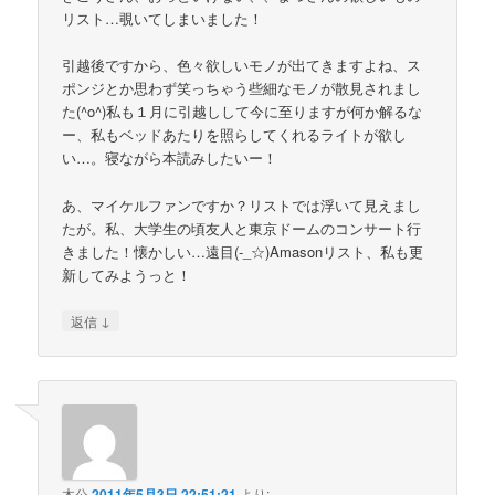
リスト…覗いてしまいました！
引越後ですから、色々欲しいモノが出てきますよね、ス
ポンジとか思わず笑っちゃう些細なモノが散見されまし
た(^o^)私も１月に引越しして今に至りますが何か解るな
ー、私もベッドあたりを照らしてくれるライトが欲し
い…。寝ながら本読みしたいー！
あ、マイケルファンですか？リストでは浮いて見えまし
たが。私、大学生の頃友人と東京ドームのコンサート行
きました！懐かしい…遠目(-_☆)Amasonリスト、私も更
新してみようっと！
↓
返信
木公
2011年5月3日 22:51:21
より: