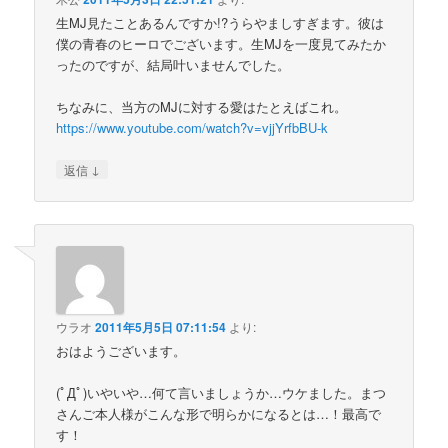
生MJ見たことあるんですか!?うらやましすぎます。彼は
僕の青春のヒーロでございます。生MJを一度見てみたか
ったのですが、結局叶いませんでした。
ちなみに、当方のMJに対する愛はたとえばこれ。
https://www.youtube.com/watch?v=vjjYrfbBU-k
↓
返信
ウラオ
2011年5月5日 07:11:54
より:
おはようございます。
(ﾟДﾟ)いやいや…何て言いましょうか…ウケました。まつ
さんご本人様がこんな形で明らかになるとは…！最高で
す！