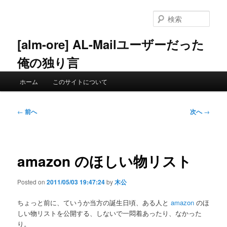
メ
イ
検
ン
索
コ
[alm-ore] AL-Mailユーザーだった
ン
俺の独り言
テ
ン
メ
ツ
ホーム
このサイトについて
イ
へ
ン
移
メ
投
動
←
前へ
次へ
→
ニ
稿
ュ
ナ
ー
ビ
ゲ
amazon のほしい物リスト
ー
シ
Posted on
2011/05/03 19:47:24
by
木公
ョ
ン
ちょっと前に、ていうか当方の誕生日頃、ある人と
amazon
のほ
しい物リストを公開する、しないで一悶着あったり、なかった
り。