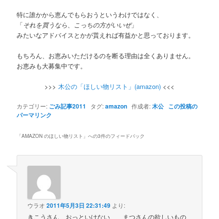
特に誰かから恵んでもらおうというわけではなく、
「
それを買うなら、こっちの方がいいぜ
」
みたいなアドバイスとかが貰えれば有益かと思っております。
もちろん、お恵みいただけるのを断る理由は全くありません。
お恵みも大募集中です。
>>>
木公の「ほしい物リスト」(amazon)
<<<
カテゴリー:
ごみ記事2011
タグ:
amazon
作成者:
木公
この投稿の
パーマリンク
「
AMAZON のほしい物リスト
」への3件のフィードバック
ウラオ
2011年5月3日 22:31:49
より:
きこうさん、おっといけない、、まつさんの欲しいもの