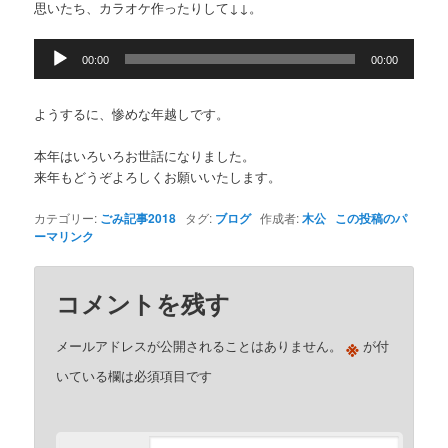
思いたち、カラオケ作ったりして↓↓。
音
00:00
00:00
声
プ
レ
ようするに、惨めな年越しです。
ー
ヤ
本年はいろいろお世話になりました。
ー
来年もどうぞよろしくお願いいたします。
カテゴリー:
ごみ記事2018
タグ:
ブログ
作成者:
木公
この投稿のパ
ーマリンク
コメントを残す
※
メールアドレスが公開されることはありません。
が付
いている欄は必須項目です