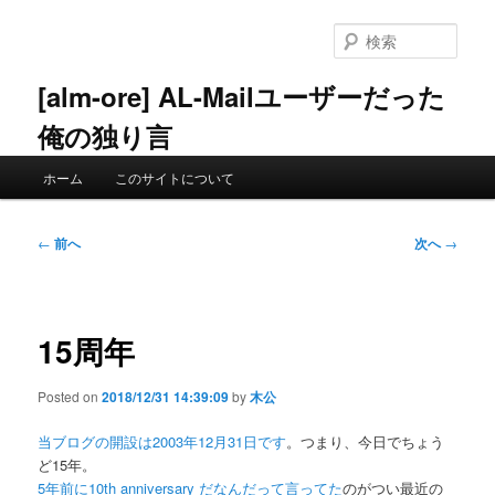
メ
イ
検
ン
索
コ
[alm-ore] AL-Mailユーザーだった
ン
俺の独り言
テ
ン
メ
ツ
ホーム
このサイトについて
イ
へ
ン
移
メ
投
動
←
前へ
次へ
→
ニ
稿
ュ
ナ
ー
ビ
ゲ
15周年
ー
シ
Posted on
2018/12/31 14:39:09
by
木公
ョ
ン
当ブログの開設は2003年12月31日です
。つまり、今日でちょう
ど15年。
5年前に10th anniversary だなんだって言ってた
のがつい最近の