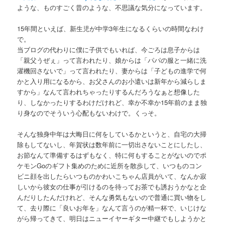
ような、ものすごく昔のような、不思議な気分になっています。
15年間といえば、新生児が中学3年生になるくらいの時間なわけ
で。
当ブログの代わりに僕に子供でもいれば、今ごろは息子からは
「親父うぜぇ」って言われたり、娘からは「パパの服と一緒に洗
濯機回さないで」って言われたり、妻からは「子どもの進学で何
かと入り用になるから、お父さんのお小遣いは新年から減らしま
すから」なんて言われちゃったりするんだろうなぁと想像した
り、しなかったりするわけだけれど、幸か不幸か15年前のまま独
り身なのでそういう心配もないわけで。くっそ。
そんな独身中年は大晦日に何をしているかというと、自宅の大掃
除もしてないし、年賀状は数年前に一切出さないことにしたし、
お節なんて準備するはずもなく、特に何もすることがないのでポ
ケモンGoのギフト集めのために近所を散歩して、いつものコン
ビニ顔を出したらいつものかわいこちゃん店員がいて、なんか寂
しいから彼女の仕事が引けるのを待ってお茶でも誘おうかなと企
んだりしたんだけれど、そんな勇気もないので普通に買い物をし
て、去り際に「良いお年を」なんて言うのが精一杯で、いじけな
がら帰ってきて、明日はニューイヤーギター中継でもしようかと