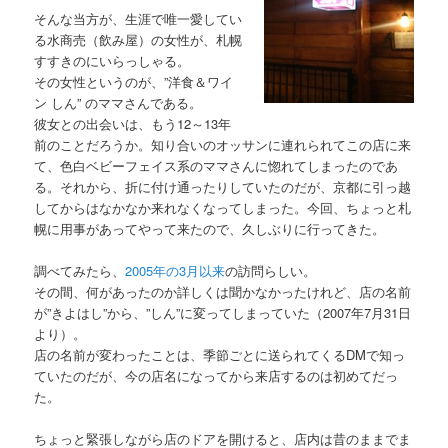
そんな当方が、生涯で唯一愛してい
る水商売（飲み屋）の女性が、札幌
すすきのにいらっしゃる。
その女性というのが、”洋食＆ワイ
ン しん” のママさんである。
彼女との出会いは、もう12～13年
前のことだろうか。知り合いのオッサンに連れられてこの店に来
て、色白ベビーフェイス系のママさんに惚れてしまったのであ
る。それから、折に付け通ったりしていたのだが、京都に引っ越
してからはなかなか来れなくなってしまった。今回、ちょっと札
幌に用事があってやって来たので、久しぶりに行ってきた。
調べてみたら、
2005年の3月以来
の訪問らしい。
その間、何があったのか詳しくは聞かなかったけれど、店の名前
が”きよはし”から、”しん”に変ってしまっていた（2007年7月31日
より）。
店の名前が変わったことは、季節ごとに送られてくるDMで知っ
ていたのだが、今の店名になってから来店するのは初めてだっ
た。
ちょっと緊張しながら店のドアを開けると、店内は昔のままでま