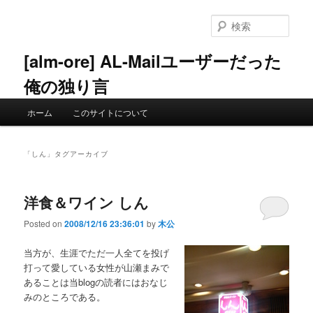
メ
サ
イ
ブ
検
ン
コ
索
コ
ン
[alm-ore] AL-Mailユーザーだった
ン
テ
俺の独り言
テ
ン
ン
ツ
メ
ツ
へ
ホーム
このサイトについて
イ
へ
移
ン
移
動
メ
動
「
しん
」タグアーカイブ
ニ
ュ
ー
洋食＆ワイン しん
Posted on
2008/12/16 23:36:01
by
木公
当方が、生涯でただ一人全てを投げ
打って愛している女性が山瀬まみで
あることは当blogの読者にはおなじ
みのところである。