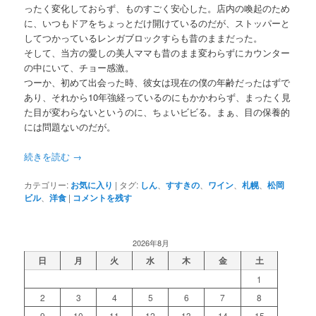
ったく変化しておらず、ものすごく安心した。店内の喚起のため
に、いつもドアをちょっとだけ開けているのだが、ストッパーと
してつかっているレンガブロックすらも昔のままだった。
そして、当方の愛しの美人ママも昔のまま変わらずにカウンター
の中にいて、チョー感激。
つーか、初めて出会った時、彼女は現在の僕の年齢だったはずで
あり、それから10年強経っているのにもかかわらず、まったく見
た目が変わらないというのに、ちょいビビる。まぁ、目の保養的
には問題ないのだが。
続きを読む
→
カテゴリー:
お気に入り
|
タグ:
しん
、
すすきの
、
ワイン
、
札幌
、
松岡
ビル
、
洋食
|
コメントを残す
2026年8月
日
月
火
水
木
金
土
1
2
3
4
5
6
7
8
9
10
11
12
13
14
15