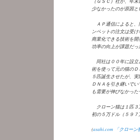
（ＧＳＣ）社が、年末
少なかったのが原因と
ＡＰ通信によると、同
ンペットの注文は受け
商業化できる技術を開
功率の向上が課題だっ
同社は００年に設立さ
術を使って元の猫のＤ
５匹誕生させたが、実
ＤＮＡを引き継いでい
も需要が伸びなかった
クローン猫は１匹３万
初の５万ドル（５９７
(
asahi.com 「