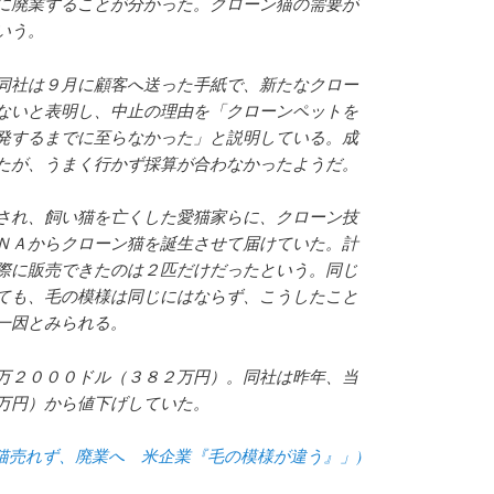
に廃業することが分かった。クローン猫の需要が
いう。
社は９月に顧客へ送った手紙で、新たなクロー
ないと表明し、中止の理由を「クローンペットを
発するまでに至らなかった」と説明している。成
たが、うまく行かず採算が合わなかったようだ。
れ、飼い猫を亡くした愛猫家らに、クローン技
ＮＡからクローン猫を誕生させて届けていた。計
際に販売できたのは２匹だけだったという。同じ
ても、毛の模様は同じにはならず、こうしたこと
一因とみられる。
２０００ドル（３８２万円）。同社は昨年、当
万円）から値下げしていた。
クローン猫売れず、廃業へ 米企業『毛の模様が違う』」)