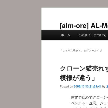
メ
サ
イ
ブ
ン
コ
[alm-ore] 
コ
ン
メ
ン
テ
ホーム
このサイトについて
イ
テ
ン
ン
ン
ツ
メ
ツ
へ
「
じゃりん子チエ
」タグアーカイブ
ニ
へ
移
ュ
移
動
クローン猫売れ
ー
動
模様が違う」
Posted on
2006/10/13 21:23:41
by
世界で初めてクローン
ベンチャー企業、ジェ