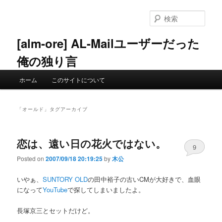
メ
サ
イ
ブ
検
ン
コ
索
コ
ン
[alm-ore] AL-Mailユーザーだった
ン
テ
俺の独り言
テ
ン
ン
ツ
メ
ツ
へ
ホーム
このサイトについて
イ
へ
移
ン
移
動
メ
動
「
オールド
」タグアーカイブ
ニ
ュ
ー
恋は、遠い日の花火ではない。
9
Posted on
2007/09/18 20:19:25
by
木公
いやぁ、
SUNTORY OLD
の田中裕子の古いCMが大好きで、血眼
になって
YouTube
で探してしまいましたよ。
長塚京三とセットだけど。