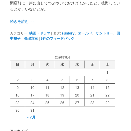
閉店前に、声に出してつぶやいておけばよかったと、後悔してい
るとか、いないとか。
続きを読む
→
カテゴリー:
映画・ドラマ
|
タグ:
suntory
、
オールド
、
サントリー
、
田
中裕子
、
長塚京三
|
9
件のフィードバック
2026年8月
日
月
火
水
木
金
土
1
2
3
4
5
6
7
8
9
10
11
12
13
14
15
16
17
18
19
20
21
22
23
24
25
26
27
28
29
30
31
« 7月
アーカイブ