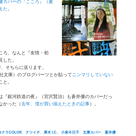
優カバーの『こころ』（夏
えた
。
。
ころ、なんと『友情・初
見した。
で、そちらに送ります。
社文庫）のブログパーツとか貼って
ニンマリしていない
こと。
は『銀河鉄道の夜』（宮沢賢治）も蒼井優のカバーだっ
なかった（
去年、僕が買い揃えたときの記事
）。
ヨナラCOLOR
、
ナツイチ
、
厚木 I.C.
、
小泉今日子
、
文庫カバー
、
蒼井優