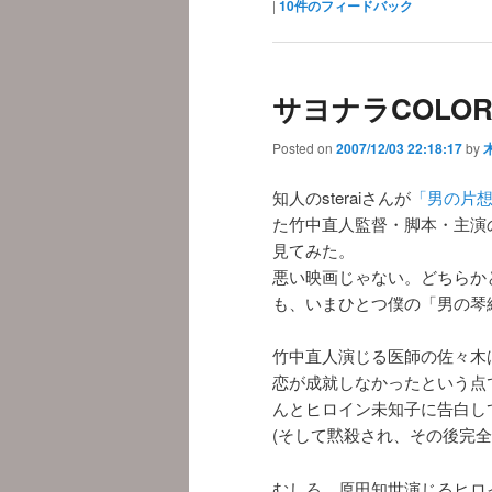
|
10
件のフィードバック
サヨナラCOLO
Posted on
2007/12/03 22:18:17
by
知人のsteraiさんが
「男の片
た竹中直人監督・脚本・主演の
見てみた。
悪い映画じゃない。どちらか
も、いまひとつ僕の「男の琴
竹中直人演じる医師の佐々木
恋が成就しなかったという点
んとヒロイン未知子に告白し
(そして黙殺され、その後完
むしろ、原田知世演じるヒロ