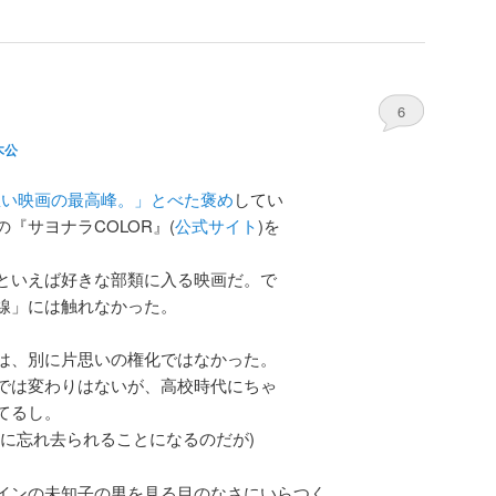
R
6
木公
想い映画の最高峰。」とべた褒め
してい
『サヨナラCOLOR』(
公式サイト
)を
といえば好きな部類に入る映画だ。で
線」には触れなかった。
は、別に片思いの権化ではなかった。
では変わりはないが、高校時代にちゃ
てるし。
全に忘れ去られることになるのだが)
インの未知子の男を見る目のなさにいらつく。