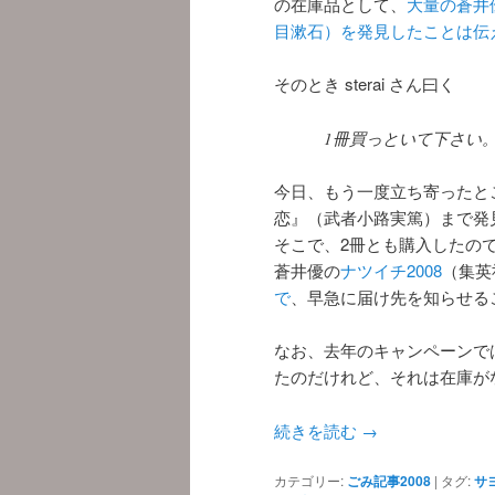
の在庫品として、
大量の蒼井
目漱石）を発見したことは伝
そのとき sterai さん曰く
1冊買っといて下さい
今日、もう一度立ち寄ったと
恋』（武者小路実篤）まで発
そこで、2冊とも購入したの
蒼井優の
ナツイチ2008
（集英
で
、早急に届け先を知らせる
なお、去年のキャンペーンで
たのだけれど、それは在庫が
続きを読む
→
カテゴリー:
ごみ記事2008
|
タグ:
サ