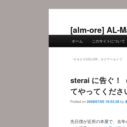
メ
サ
イ
ブ
ン
コ
[alm-ore] 
コ
ン
メ
ン
テ
ホーム
このサイトについて
イ
テ
ン
ン
ン
ツ
メ
ツ
へ
「
サヨナラCOLOR
」タグアーカイブ
ニ
へ
移
ュ
移
動
sterai に告
ー
動
てやってくださ
Posted on
2008/07/05 19:52:28
by
先日僕が近所の本屋で、去年