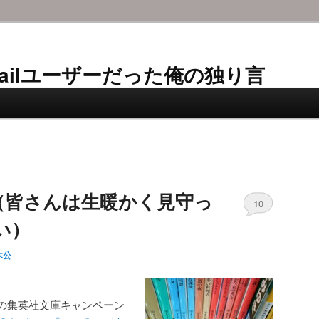
AL-Mailユーザーだった俺の独り言
ぐ！（皆さんは生暖かく見守っ
10
い）
木公
の集英社文庫キャンペーン