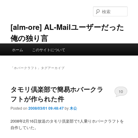
メ
サ
イ
ブ
検
ン
コ
索
コ
ン
[alm-ore] AL-Mailユーザーだった
ン
テ
俺の独り言
テ
ン
ン
ツ
メ
ツ
へ
ホーム
このサイトについて
イ
へ
移
ン
移
動
メ
動
「
ホバークラフト
」タグアーカイブ
ニ
ュ
ー
タモリ倶楽部で簡易ホバークラ
10
フトが作られた件
Posted on
2008/03/01 09:48:47
by
木公
2008年2月16日放送のタモリ倶楽部で1人乗りホバークラフトを
自作していた。