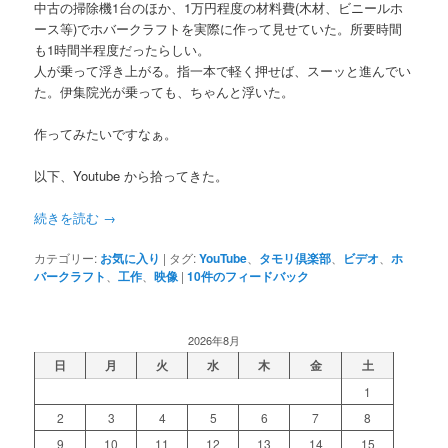
中古の掃除機1台のほか、1万円程度の材料費(木材、ビニールホ
ース等)でホバークラフトを実際に作って見せていた。所要時間
も1時間半程度だったらしい。
人が乗って浮き上がる。指一本で軽く押せば、スーッと進んでい
た。伊集院光が乗っても、ちゃんと浮いた。
作ってみたいですなぁ。
以下、Youtube から拾ってきた。
続きを読む
→
カテゴリー:
お気に入り
|
タグ:
YouTube
、
タモリ倶楽部
、
ビデオ
、
ホ
バークラフト
、
工作
、
映像
|
10
件のフィードバック
2026年8月
日
月
火
水
木
金
土
1
2
3
4
5
6
7
8
9
10
11
12
13
14
15