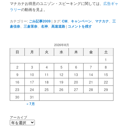
マナカナお得意のユニゾン・スピーキングに関しては、
広告ギャ
ラリー
の動画を見よ。
カテゴリー:
ごみ記事2009
|
タグ:
CM
、
キャンペーン
、
マナカナ
、
三
倉佳奈
、
三倉茉奈
、
名神
、
高速道路
|
コメントを残す
2026年8月
日
月
火
水
木
金
土
1
2
3
4
5
6
7
8
9
10
11
12
13
14
15
16
17
18
19
20
21
22
23
24
25
26
27
28
29
30
31
« 7月
アーカイブ