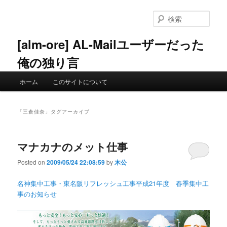
メ
サ
イ
ブ
検
ン
コ
索
コ
ン
[alm-ore] AL-Mailユーザーだった
ン
テ
俺の独り言
テ
ン
ン
ツ
メ
ツ
へ
ホーム
このサイトについて
イ
へ
移
ン
移
動
メ
動
「
三倉佳奈
」タグアーカイブ
ニ
ュ
ー
マナカナのメット仕事
Posted on
2009/05/24 22:08:59
by
木公
名神集中工事・東名阪リフレッシュ工事平成21年度 春季集中工
事のお知らせ