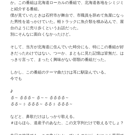
か。この番組は北海道ローカルの番組で、北海道各地をシミジミ
と紹介する番組。
僕が見ていたときは石狩市が舞台で、市職員を辞めて魚屋になっ
た男性を追っかけていた。軽トラックに魚介類を積み込んで、屋
台のように売り歩くというお話だった。
別にそんなに面白くなかったけど。
そして、当方が北海道に住んでいた時分にも、特にこの番組が好
きだったわけではない。つーか、まともに見た記憶は皆無だ。は
っきり言って、まったく興味がない部類の番組だった。
しかし、この番組のテーマ曲だけは耳に馴染んでいる。
今でも
♪
る～ るるる～ る～～ るるるる～
るる～ぅ るるる～ るるぅ るるる～
などと、鼻歌だけはしっかり歌える。
＃ほらほら、道産子のあなた、この文字列だけで歌えるでしょ？