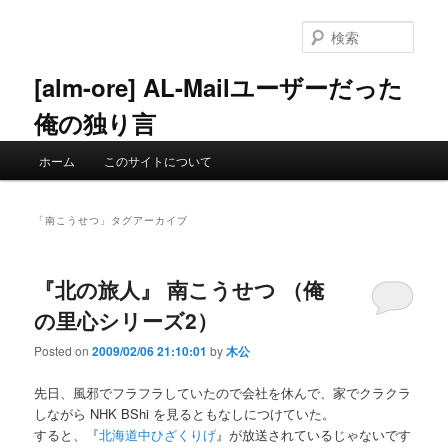
メ
サ
イ
ブ
検
ン
コ
索
コ
ン
[alm-ore] AL-Mailユーザーだった
ン
テ
俺の独り言
テ
ン
ン
ツ
メ
ツ
へ
ホーム
このサイトについて
イ
へ
移
ン
移
動
メ
動
「
南こうせつ
」タグアーカイブ
ニ
ュ
ー
『北の旅人』 南こうせつ （俺
の里心シリーズ2）
Posted on
2009/02/06 21:10:01
by
木公
先日、風邪でフラフラしていたので会社を休んで、家でクラクラ
しながら NHK BShi を見るともなしにつけていた。
すると、『
北海道中ひざくりげ
』が放送されているじゃないです