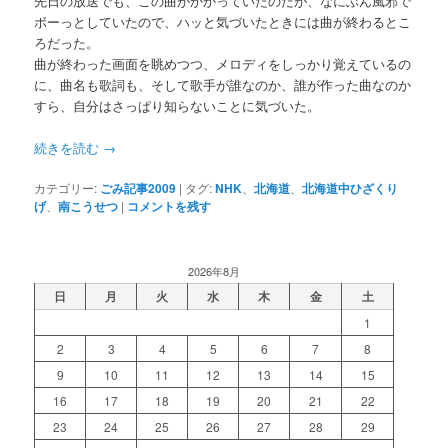
先日の放送でも、この曲がかかっていたのだが、なにぶん風邪で
ボーっとしていたので、ハッと気づいたときには曲が終わるとこ
ろだった。
曲が終わった画面を眺めつつ、メロディをしっかり覚えているの
に、曲名も歌詞も、そして歌手が誰なのか、誰が作った曲なのか
すら、自分はさっぱり知らないことに気づいた。
続きを読む
→
カテゴリー:
ごみ記事2009
|
タグ:
NHK
、
北海道
、
北海道中ひざくり
げ
、
南こうせつ
|
コメントを残す
2026年8月
日
月
火
水
木
金
土
1
2
3
4
5
6
7
8
9
10
11
12
13
14
15
16
17
18
19
20
21
22
23
24
25
26
27
28
29