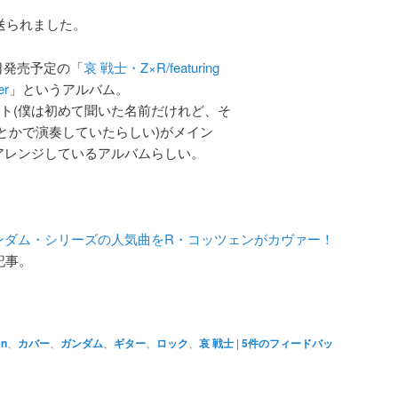
見送られました。
日発売予定の「
哀 戦士・Z×R/featuring
er
」というアルバム。
うギタリスト(僕は初めて聞いた名前だけれど、そ
nとかで演奏していたらしい)がメイン
アレンジしているアルバムらしい。
ンダム・シリーズの人気曲をR・コッツェンがカヴァー！
記事。
en
、
カバー
、
ガンダム
、
ギター
、
ロック
、
哀 戦士
|
5
件のフィードバッ