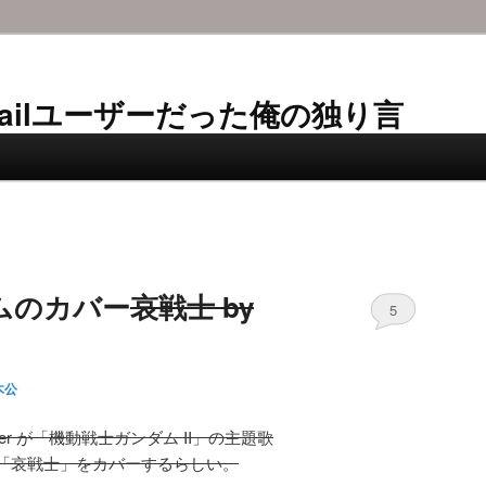
AL-Mailユーザーだった俺の独り言
ムのカバー
哀戦士 by
5
木公
uper が「機動戦士ガンダム II」の主題歌
「哀戦士」をカバーするらしい。