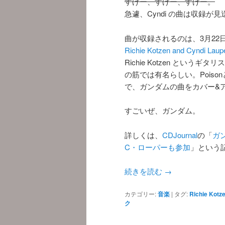
すげー、すげー、すげー。
急遽、Cyndi の曲は収録が
曲が収録されるのは、3月22
Richie Kotzen and Cyndi Laup
Richie Kotzen とい
の筋では有名らしい。Poiso
で、ガンダムの曲をカバー&
すごいぜ、ガンダム。
詳しくは、
CDJournal
の「
ガ
C・ローパーも参加
」という
続きを読む
→
カテゴリー:
音楽
|
タグ:
Richie Kotz
ク