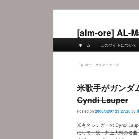
メ
サ
イ
ブ
ン
コ
[alm-ore] 
コ
ン
メ
ン
テ
ホーム
このサイトについて
イ
テ
ン
ン
ン
ツ
メ
ツ
へ
「
哀 戦士
」タグアーカイブ
ニ
へ
移
ュ
移
動
米歌手がガンダ
ー
動
Cyndi Lauper
Posted on
2006/02/07 23:27:20
by
米有名シンガーの Cyndi La
にして、故・井上大輔の名曲