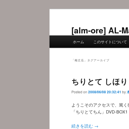
メ
サ
イ
ブ
ン
コ
[alm-ore] 
コ
ン
メ
ン
テ
ホーム
このサイトについて
イ
テ
ン
ン
ン
ツ
メ
ツ
へ
「
梅丈岳
」タグアーカイブ
ニ
へ
移
ュ
移
動
ちりとて しほり 
ー
動
Posted on
2008/06/08 20:32:41
by
ようこそのアクセスで、篤く
「ちりとてちん」DVD-BOX1 
続きを読む
→