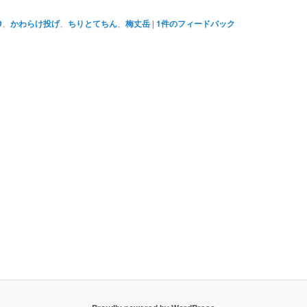
D
、
かわらけ投げ
、
ちりとてちん
、
梅丈岳
|
1
件のフィードバック