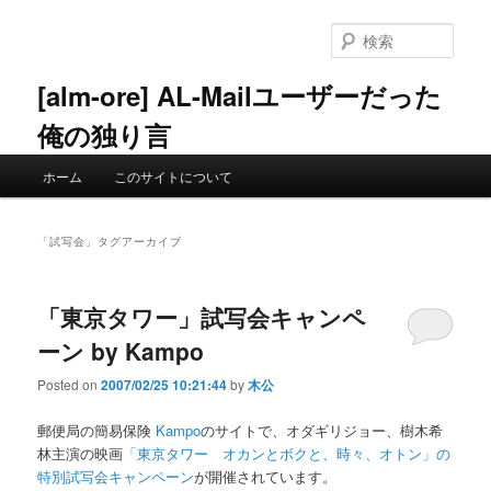
メ
サ
イ
ブ
検
ン
コ
索
コ
ン
[alm-ore] AL-Mailユーザーだった
ン
テ
俺の独り言
テ
ン
ン
ツ
メ
ツ
へ
ホーム
このサイトについて
イ
へ
移
ン
移
動
メ
動
「
試写会
」タグアーカイブ
ニ
ュ
ー
「東京タワー」試写会キャンペ
ーン by Kampo
Posted on
2007/02/25 10:21:44
by
木公
郵便局の簡易保険
Kampo
のサイトで、オダギリジョー、樹木希
林主演の映画
「東京タワー オカンとボクと、時々、オトン」の
特別試写会キャンペーン
が開催されています。