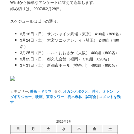
WEBから簡単なアンケートに答えて応募します。
締め切りは、2007年2月28日。
スケジュールは以下の通り。
3月18日（日） サンシャイン劇場（東京） 410組（820名）
3月24日（土） 大宮ソニックシティ（埼玉） 240組（480
名）
3月25日（日） エル・おおさか（大阪） 400組（800名）
3月25日（日） 都久志会館（福岡） 310組（620名）
3月31日（土） 新都市ホール（神奈川） 490組（980名）
カテゴリー:
映画・ドラマ
|
タグ:
オカンとボクと、時々、オトン
、
オ
ダギリジョー
、
映画
、
東京タワー
、
樹木希林
、
試写会
|
コメントを残
す
2026年8月
日
月
火
水
木
金
土