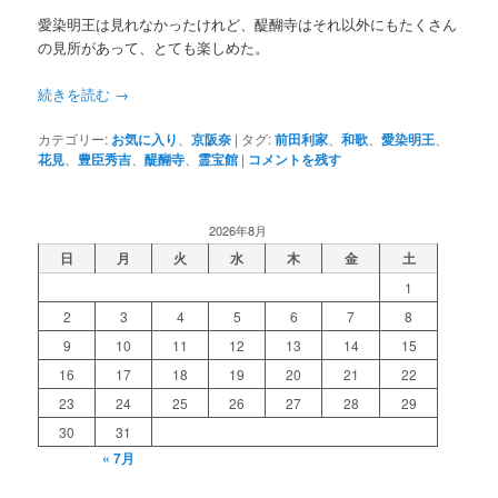
愛染明王は見れなかったけれど、醍醐寺はそれ以外にもたくさん
の見所があって、とても楽しめた。
続きを読む
→
カテゴリー:
お気に入り
、
京阪奈
|
タグ:
前田利家
、
和歌
、
愛染明王
、
花見
、
豊臣秀吉
、
醍醐寺
、
霊宝館
|
コメントを残す
2026年8月
日
月
火
水
木
金
土
1
2
3
4
5
6
7
8
9
10
11
12
13
14
15
16
17
18
19
20
21
22
23
24
25
26
27
28
29
30
31
« 7月