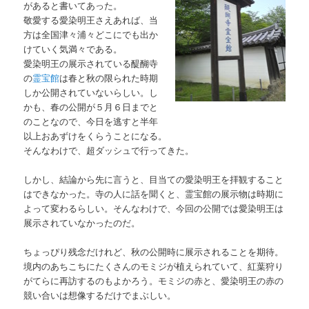
があると書いてあった。
敬愛する愛染明王さえあれば、当
方は全国津々浦々どこにでも出か
けていく気満々である。
愛染明王の展示されている醍醐寺
の
霊宝館
は春と秋の限られた時期
しか公開されていないらしい。し
かも、春の公開が５月６日までと
のことなので、今日を逃すと半年
以上おあずけをくらうことになる。
そんなわけで、超ダッシュで行ってきた。
しかし、結論から先に言うと、目当ての愛染明王を拝観すること
はできなかった。寺の人に話を聞くと、霊宝館の展示物は時期に
よって変わるらしい。そんなわけで、今回の公開では愛染明王は
展示されていなかったのだ。
ちょっぴり残念だけれど、秋の公開時に展示されることを期待。
境内のあちこちにたくさんのモミジが植えられていて、紅葉狩り
がてらに再訪するのもよかろう。モミジの赤と、愛染明王の赤の
競い合いは想像するだけでまぶしい。