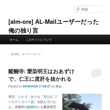
メ
サ
イ
ブ
検
ン
コ
索
コ
ン
[alm-ore] AL-Mailユーザーだった
ン
テ
俺の独り言
テ
ン
ン
ツ
メ
ツ
へ
ホーム
このサイトについて
イ
へ
移
ン
移
動
メ
動
「
霊宝館
」タグアーカイブ
ニ
ュ
ー
醍醐寺: 愛染明王はおあずけ
で、仁王に度肝を抜かれる
Posted on
2009/04/29 17:46:27
by
木公
先日、いとう・みうら『
見仏記 ゴ
ールデンガイド篇
』を読んでいた
ら、京都市の
醍醐寺
にも愛染明王