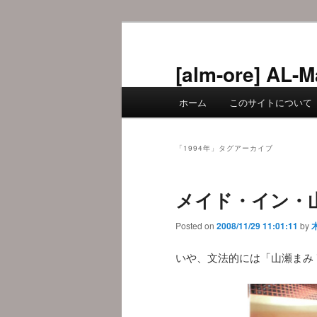
メ
サ
イ
ブ
ン
コ
[alm-ore] 
コ
ン
メ
ン
テ
ホーム
このサイトについて
イ
テ
ン
ン
ン
ツ
メ
ツ
へ
「
1994年
」タグアーカイブ
ニ
へ
移
ュ
移
動
メイド・イン・
ー
動
Posted on
2008/11/29 11:01:11
by
いや、文法的には「山瀬まみ 