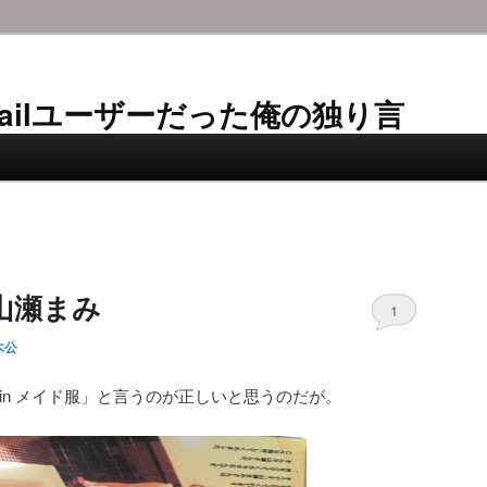
AL-Mailユーザーだった俺の独り言
山瀬まみ
1
木公
in メイド服」と言うのが正しいと思うのだが。