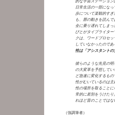
的な宇宙ステーション
日常生活の一部になっ
歩について楽観的すぎ
も、唇の動きを読んで
全に乗り遅れてしまっ
びとがタイプライター
クは、ワードプロセッ
していなかったのであ
性は「アシスタントの
彼らのような先見の明
の大変革を予想してい
ど急速に変化するもの
性がむいているのは主
性の場所を取ることに
常的に差別をうけたり
れほど昔のことではな
（強調筆者）