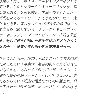
は建設中だし、ボイスメールやインターネットは
ている。しかしクラークとキューブリックが、進
た面もある。仮死状態も、木星へのミッション
反乱を企てるコンピュータもまだない。逆に、完
た面もある。彼らがつくった2001年の像では、人
で言葉を記録している。クラークとキューブリッ
サーやラップトップ・コンピュータの出現を予想
る。
そして彼らが描いた新千年紀のアメリカ人女
女の子」―秘書や受付係や客室乗務員だった。
をもつ人たちが、1970年代に起こった女性の地位
なかったという事実は、社会のありかたがどれほ
であるかを、あらためて鋭く思い起こさせる。女
婦や母親や性的パートナーだけだと見なされ、男
なるからという理由で職業につくのを阻まれ、日
見下されたり性的強要にあったりしていたのはそ
い。