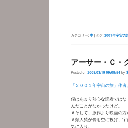
カテゴリー:
本
|
タグ:
2001年宇宙の
アーサー・Ｃ・
Posted on
2008/03/19 09:08:54
by
「２００１年宇宙の旅」作者、
僕はあまり熱心な読者ではなく
んだことがなかったけど。
＃そして、原作より映画の方
＃類人猿が骨を空に投げ、宇
気に入り。