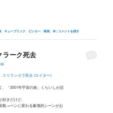
旅
、
キューブリック
、
ピンカー
、
映画
、
本
|
コメントを残す
クラーク死去
木公
スリランカで死去 (ロイター)
、「2001年宇宙の旅」くらいしか読
が好きだけど。
宙船→ペンに変わる象徴的シーンがお