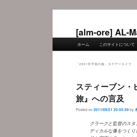
メ
サ
イ
ブ
ン
コ
[alm-ore] 
コ
ン
メ
ン
テ
ホーム
このサイトについて
イ
テ
ン
ン
ン
ツ
メ
ツ
へ
「
2001年宇宙の旅
」タグアーカイブ
ニ
へ
移
ュ
移
動
スティーブン・ピ
ー
動
旅』への言及
Posted on
2011/09/21 20:55:59
by
クラークと監督のスタ
ディカルな像をつくり