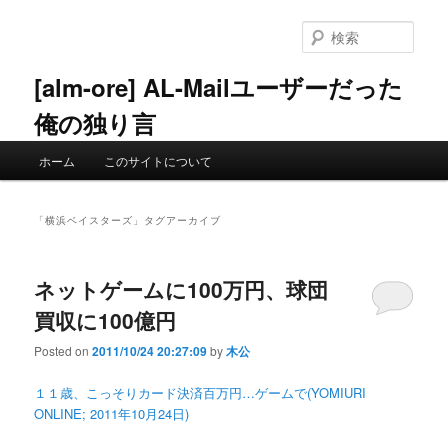
メ
サ
イ
ブ
検
ン
コ
索
コ
ン
[alm-ore] AL-Mailユーザーだった
ン
テ
俺の独り言
テ
ン
ン
ツ
メ
ツ
へ
ホーム
このサイトについて
イ
へ
移
ン
移
動
メ
動
「
横浜ベイスターズ
」タグアーカイブ
ニ
ュ
ー
ネットゲームに100万円、球団
買収に100億円
Posted on
2011/10/24 20:27:09
by
木公
１１歳、こっそりカード決済百万円…ゲームで(YOMIURI
ONLINE; 2011年10月24日)