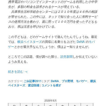
携帯電話やパソコンでインターネットのゲームを利用した小中学
生が、多額の料金を請求されるケースが増えている。
兵庫県生活科学総合センターには２０１０年度は４６件の相談
が寄せられた。この中には、ネットで知り合った人に有料サービ
スの使用方法を教わり、親に黙って１００万円を使った子どもも
おり、県は注意を呼びかけている。
この子どもは、どのゲームサイトで遊んでたんでしょうね。最近
では、
横浜ベイスターズ
の買収に名乗りを上げた
DeNA
の
モバ
ゲー
とかが最大手なんでしょうか。僕はよー知りませんが。
ところでこの話題、僕が調べた限り、
読売新聞
しか伝えていない
ようみ見える。
続きを読む
→
カテゴリー:
ごみ記事2011
|
タグ:
DeNA
、
プロ野球
、
モバゲー
、
横浜
ベイスターズ
、
渡辺恒雄
|
コメントを残す
2026年8月