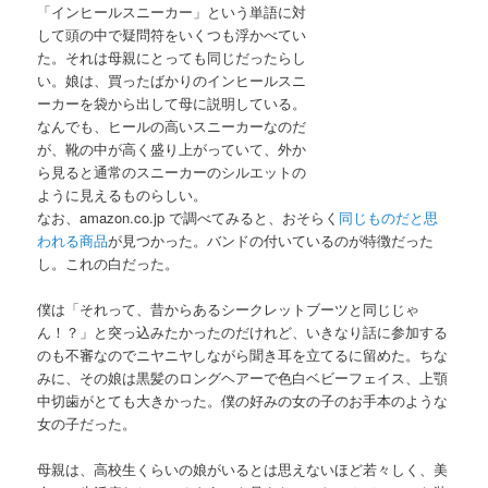
「インヒールスニーカー」という単語に対
して頭の中で疑問符をいくつも浮かべてい
た。それは母親にとっても同じだったらし
い。娘は、買ったばかりのインヒールスニ
ーカーを袋から出して母に説明している。
なんでも、ヒールの高いスニーカーなのだ
が、靴の中が高く盛り上がっていて、外か
ら見ると通常のスニーカーのシルエットの
ように見えるものらしい。
なお、amazon.co.jp で調べてみると、おそらく
同じものだと思
われる商品
が見つかった。バンドの付いているのが特徴だった
し。これの白だった。
僕は「それって、昔からあるシークレットブーツと同じじゃ
ん！？」と突っ込みたかったのだけれど、いきなり話に参加する
のも不審なのでニヤニヤしながら聞き耳を立てるに留めた。ちな
みに、その娘は黒髪のロングヘアーで色白ベビーフェイス、上顎
中切歯がとても大きかった。僕の好みの女の子のお手本のような
女の子だった。
母親は、高校生くらいの娘がいるとは思えないほど若々しく、美