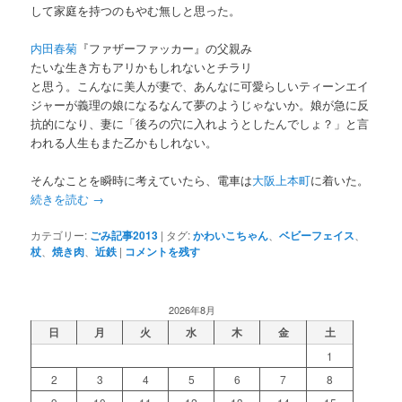
して家庭を持つのもやむ無しと思った。
内田春菊
『ファザーファッカー』の父親み
たいな生き方もアリかもしれないとチラリ
と思う。こんなに美人が妻で、あんなに可愛らしいティーンエイ
ジャーが義理の娘になるなんて夢のようじゃないか。娘が急に反
抗的になり、妻に「後ろの穴に入れようとしたんでしょ？」と言
われる人生もまた乙かもしれない。
そんなことを瞬時に考えていたら、電車は
大阪上本町
に着いた。
続きを読む
→
カテゴリー:
ごみ記事2013
|
タグ:
かわいこちゃん
、
ベビーフェイス
、
杖
、
焼き肉
、
近鉄
|
コメントを残す
2026年8月
日
月
火
水
木
金
土
1
2
3
4
5
6
7
8