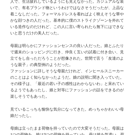
人で、生活疲れしているようにも見えなかった。カジュアルな装
いで、有名ブランド物というわけではなさそうだったが、上品な
着こなしだった。フォーマルドレスを着ればよく映えそうな華や
かな顔つきの人だった。基本的に僕のストライクゾーンを外れて
いる造作なのだけれど、この人に言い寄られたら無下にはできな
いと思うだけの美人だった。
母親は明らかにファッションセンスの良い人だった。娘とふたり
で週末のショッピングに行き、仲良く互いの試着に付き合い、見
立てをし合っただろうことが想像された。世間で言う「友達のよ
うな親子」の典型例のようだった。
ファッションに詳しそうな母親だけれど、インヒールスニーカー
のことはよく知らなかったようだ。娘の説明に聞き入っていた。
その様子は、「最近の若い子の感性はわからないわ」と呆れてい
るようでもあったし、娘と対等にファッションの話をできるのが
楽しそうでもあった。
見ているこっちも愉快な気分になってきた。めっちゃかわいい母
娘だったし。
母娘は立ったまま荷物を持っていたので大変そうだった。母親は
1つの荷物を、娘は2つの荷物を持っていた。母は娘を気遣い、荷