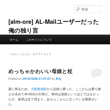
メ
サ
イ
ブ
検
ン
コ
索
コ
ン
[alm-ore] AL-Mailユーザーだった
ン
テ
俺の独り言
テ
ン
ン
ツ
メ
ツ
へ
ホーム
このサイトについて
イ
へ
移
ン
移
動
メ
動
「
かわいこちゃん
」タグアーカイブ
ニ
ュ
ー
めっちゃかわいい母娘と杖
Posted on
2013/10/26 21:47:07
by
木公
家に帰るため、
大阪難波駅
から近鉄に乗った。ここからは乗り換
えを含めて40-50分の行程だ。車内は混雑というほどではなかっ
たが、座席は全て埋まり、あちらこちらに立っている乗客がい
た。