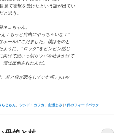
目見て衝撃を受けたという話が出てい
話だと思う。
髪ネェちゃん。
ゃえ！もっと自由にやっちゃいな！”
なホールにこだました。僕はそのと
たように、”ロック”をビンビン感じ
に向けて思いっ切りツバを吐きかけて
、僕は圧倒されたんだ。
、君と僕が恋をしていた頃』p.149
うらじゅん
、
シシド・カフカ
、
山瀬まみ
|
1
件のフィードバック
い母娘と杖