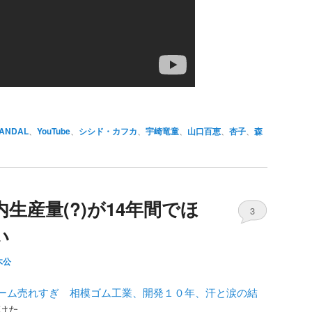
ANDAL
、
YouTube
、
シシド・カフカ
、
宇崎竜童
、
山口百恵
、
杏子
、
森
生産量(?)が14年間でほ
3
い
木公
ーム売れすぎ 相模ゴム工業、開発１０年、汗と涙の結
けた。