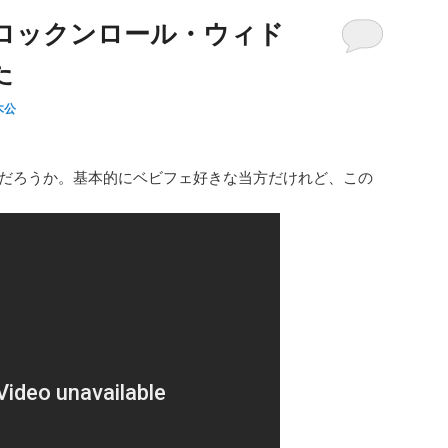
ら「ロックンロール・ウィド
た
木公
。
の時だろうか。基本的にベビフェ好きな当方だけれど、この
。