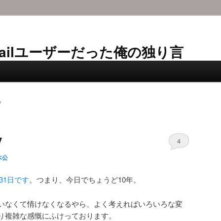
AL-Mailユーザーだった俺の独り言
ブ
y
4
木公
31日です
。つまり、今日でちょうど10年。
いなくて情けなくなるやら、よく考えればいろいろな変
り複雑な感慨にふけっております。