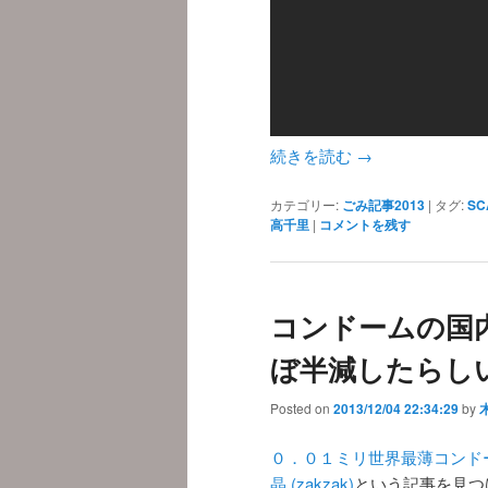
続きを読む
→
カテゴリー:
ごみ記事2013
|
タグ:
SC
高千里
|
コメントを残す
コンドームの国内
ぼ半減したらし
Posted on
2013/12/04 22:34:29
by
０．０１ミリ世界最薄コンド
晶 (zakzak)
という記事を見つ