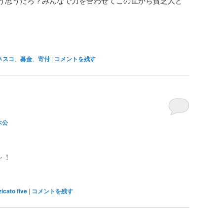
う思うだろ？みんなで力を合わせてこの世から貧乏人ど
ネスコ
、
募金
、
寄付
|
コメントを残す
木公
～！
zicato five
|
コメントを残す