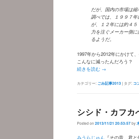
だが、国内の市場は縮
調べでは、１９９７年
が、１２年には約４５
力を注ぐメーカー側に
るようだ。
1997年から2012年にかけ
こんなに減ったんだろう？
続きを読む
→
カテゴリー:
ごみ記事2013
|
タグ:
コ
シシド・カフカ
Posted on
2013/11/21 20:53:57
by
みうらじゅん
『その昔、君と