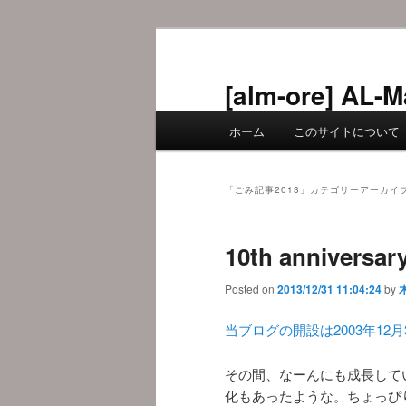
メ
サ
イ
ブ
ン
コ
[alm-ore] 
コ
ン
メ
ン
テ
ホーム
このサイトについて
イ
テ
ン
ン
ン
ツ
メ
ツ
へ
「
ごみ記事2013
」カテゴリーアーカイ
ニ
へ
移
ュ
移
動
10th anniversar
ー
動
Posted on
2013/12/31 11:04:24
by
当ブログの開設は2003年12月
その間、なーんにも成長して
化もあったような。ちょっぴ