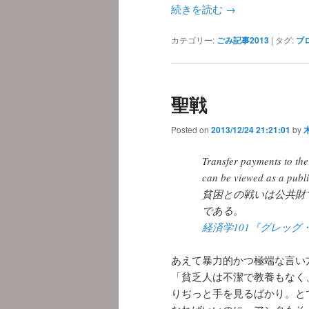
続きを読む
→
カテゴリー:
ごみ記事2013
|
タグ:
ブ
聖戦
Posted on
2013/12/24 21:21:01
by
Transfer payments to the
can be viewed as a publ
貧困との戦いは公共財
である。
経済学101『グレッグ
あえて暴力的かつ極端な言い
「貧乏人は不潔で教養もなく
りぢっと手を見るばかり。と