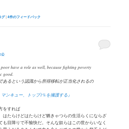
ログ
|
4
件のフィードバック
木公
 poor have a role as well, because fighting poverty
ic good.
であるという認識から所得移転が正当化されるの
・マンキュー、トップ1%を擁護する』
方をすれば
、はたらけどはたらけど猶きゃつらの生活らくにならざ
ても目障りで不愉快だ。そんな奴らはこの世からいなく