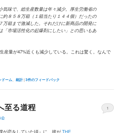
小気味で、総生産数量は年々減少。厚生労働省の
に約８５８万箱（１箱当たり１４４個）だったの
７万箱まで激減した。それだけに新商品の開発に
は「市場活性化の起爆剤にしたい」との思いもあ
て、生産量が47%近くも減少している。これは驚く。なんで
ンドーム
、
統計
|
3
件のフィードバック
へ至る道程
1
木公
僕が恋をしていた頃』に、彼が
THE