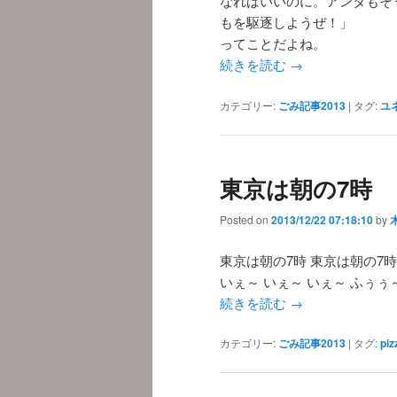
なればいいのに。アンタもそ
もを駆逐しようぜ！」
ってことだよね。
続きを読む
→
カテゴリー:
ごみ記事2013
|
タグ:
ユ
東京は朝の7時
Posted on
2013/12/22 07:18:10
by
東京は朝の7時 東京は朝の7時
いぇ～ いぇ～ いぇ～ ふぅぅ
続きを読む
→
カテゴリー:
ごみ記事2013
|
タグ:
piz