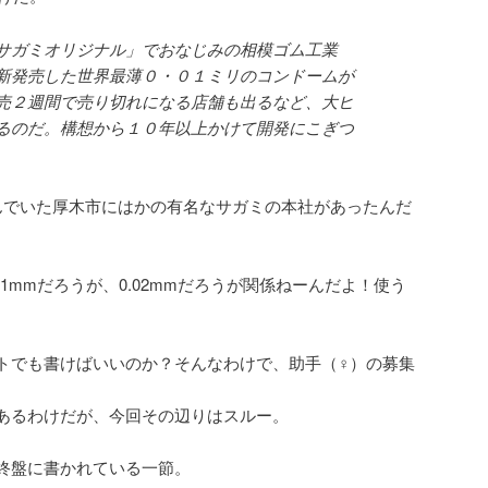
サガミオリジナル」でおなじみの相模ゴム工業
新発売した世界最薄０・０１ミリのコンドームが
売２週間で売り切れになる店舗も出るなど、大ヒ
るのだ。構想から１０年以上かけて開発にこぎつ
んでいた厚木市にはかの有名なサガミの本社があったんだ
1mmだろうが、0.02mmだろうが関係ねーんだよ！使う
トでも書けばいいのか？そんなわけで、助手（♀）の募集
あるわけだが、今回その辺りはスルー。
終盤に書かれている一節。