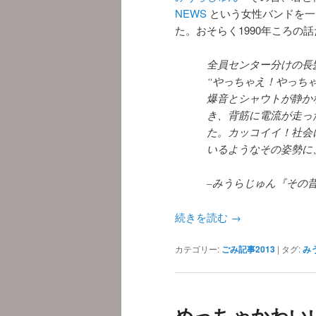
NEWS
という女性バンドを一
た。おそらく1990年ころの
全員センター分けの長
“やっちゃえ！やっち
爆音とシャウトが静か
き、背筋に電流が走っ
た。カッコイイ！社会
いるようなその姿勢に
–みうらじゅん『その昔
続きを読む
→
カテゴリー:
ごみ記事2013
|
タグ:
み
めっちゃかわい