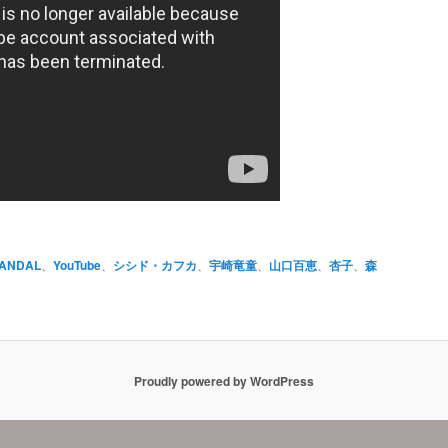
ANDAL
、
YouTube
、
シシド・カフカ
、
宇崎竜童
、
山口百恵
、
杏子
、
森
Proudly powered by WordPress