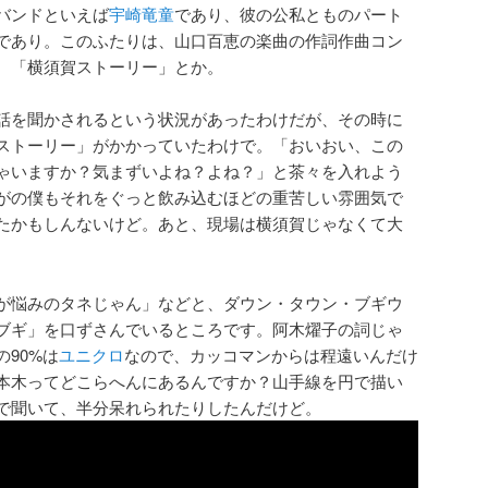
バンドといえば
宇崎竜童
であり、彼の公私とものパート
であり。このふたりは、山口百恵の楽曲の作詞作曲コン
。「横須賀ストーリー」とか。
話を聞かされるという状況があったわけだが、その時に
ストーリー」がかかっていたわけで。「おいおい、この
ゃいますか？気まずいよね？よね？」と茶々を入れよう
がの僕もそれをぐっと飲み込むほどの重苦しい雰囲気で
たかもしんないけど。あと、現場は横須賀じゃなくて大
が悩みのタネじゃん」などと、ダウン・タウン・ブギウ
ブギ」を口ずさんでいるところです。阿木燿子の詞じゃ
90%は
ユニクロ
なので、カッコマンからは程遠いんだけ
本木ってどこらへんにあるんですか？山手線を円で描い
で聞いて、半分呆れられたりしたんだけど。