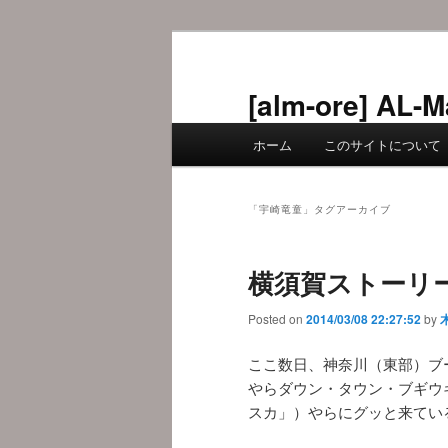
メ
サ
イ
ブ
ン
コ
[alm-ore] 
コ
ン
メ
ン
テ
ホーム
このサイトについて
イ
テ
ン
ン
ン
ツ
メ
ツ
へ
「
宇崎竜童
」タグアーカイブ
ニ
へ
移
ュ
移
動
横須賀ストーリー
ー
動
Posted on
2014/03/08 22:27:52
by
ここ数日、神奈川（東部）ブ
やらダウン・タウン・ブギウ
スカ」）やらにグッと来てい