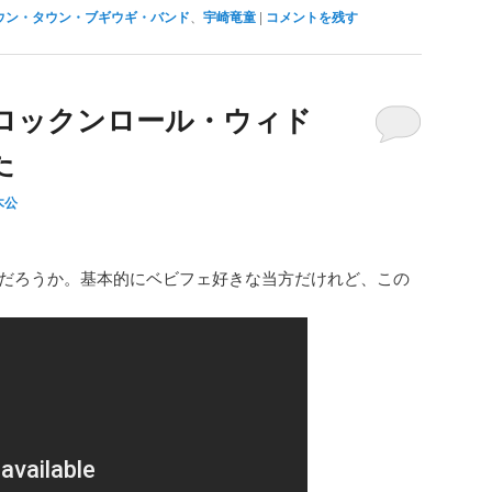
ウン・タウン・ブギウギ・バンド
、
宇崎竜童
|
コメントを残す
ら「ロックンロール・ウィド
た
木公
。
の時だろうか。基本的にベビフェ好きな当方だけれど、この
。