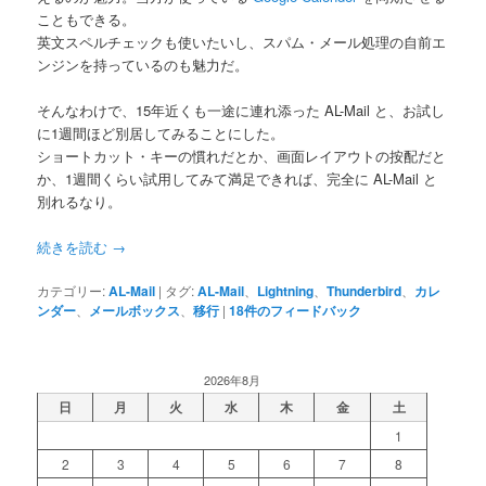
こともできる。
英文スペルチェックも使いたいし、スパム・メール処理の自前エ
ンジンを持っているのも魅力だ。
そんなわけで、15年近くも一途に連れ添った AL-Mail と、お試し
に1週間ほど別居してみることにした。
ショートカット・キーの慣れだとか、画面レイアウトの按配だと
か、1週間くらい試用してみて満足できれば、完全に AL-Mail と
別れるなり。
続きを読む
→
カテゴリー:
AL-Mail
|
タグ:
AL-Mail
、
Lightning
、
Thunderbird
、
カレ
ンダー
、
メールボックス
、
移行
|
18
件のフィードバック
2026年8月
日
月
火
水
木
金
土
1
2
3
4
5
6
7
8