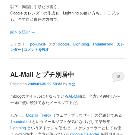
以下、簡潔に手順だけ書く。
Google カレンダーの作成も、Lightning の使い方も、トラブル
も、全て自己責任の方向で。
続きを読む
→
カテゴリー:
pc-junkie
|
タグ:
Google
、
Lightning
、
Thunderbird
、
カレ
ンダー
|
コメントを残す
AL-Mail とプチ別居中
18
Posted on
2009/01/30 22:58:33
by
木公
当blogのタイトルにもなっている
AL-Mail
は、当方が1994年から
一途に使い続けてきたメールソフトだ。
しかし、
Mozilla Firefox
（ウェブ・ブラウザー）の兄弟分である
Thunderbird
というメールソフトが気になりだして早数年。
Lightning
というアドオンを使えば、スケジューラーとしても使
えるのが魅力。当方が使っている
Google Calender
を同期させる