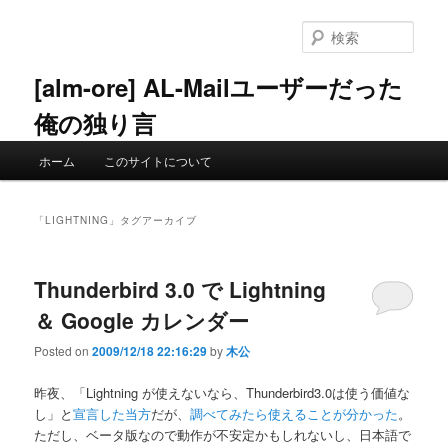
メ
サ
イ
ブ
検
ン
コ
索
コ
ン
[alm-ore] AL-Mailユーザーだった
ン
テ
俺の独り言
テ
ン
ン
ツ
メ
ツ
へ
ホーム
このサイトについて
イ
へ
移
ン
移
動
メ
動
「
LIGHTNING
」タグアーカイブ
ニ
ュ
ー
Thunderbird 3.0 で Lightning
＆ Google カレンダー
Posted on
2009/12/18 22:16:29
by
木公
昨夜、「Lightning が使えないなら、Thunderbird3.0は使う価値な
し」と
宣言した当方
だが、
調べてみたら使えることが分かった
。
ただし、ベータ版なので動作が不安定かもしれないし、日本語で