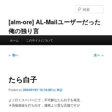
メ
イ
検
ン
索
コ
[alm-ore] AL-Mailユーザーだった
ン
俺の独り言
テ
ン
メ
ツ
ホーム
このサイトについて
イ
へ
ン
移
メ
投
動
←
前へ
次へ
→
ニ
稿
ュ
ナ
ー
ビ
ゲ
たら白子
ー
シ
Posted on
2004/01/01 10:10:09
by
木公
ョ
ン
よく行くスーパーにて，不可解なたら白子を発見．
＃高級路線を打ち出す，価格より質な店舗ですが