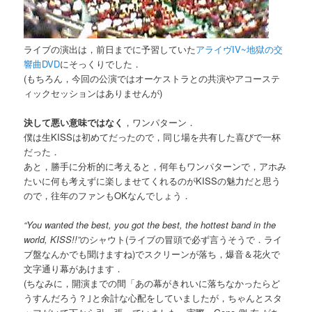
ライブの演出は，前日までに予習していた
アライヴIV~地獄の交
響曲DVD
にそっくりでした．
(もちろん，今回の公演ではオーケストラとの共演やアコーステ
ィックセッションはありませんが)
決して悪い意味ではなく
，ワンパターン．
僕は生KISSは初めてだったので，同じ場を共有した喜びで一杯
だった．
あと，勝手に分析的に考えると，何年もワンパターンで，アホみ
たいに何も考えずに楽しませてくれるのがKISSの魅力だと思う
ので，往年のファンもOKなんでしょう．
“You wanted the best, you got the best, the hottest band in the
world, KISS!!”
のシャウト(ライブの冒頭で必ず言うそうで．ライ
ブ盤なんかでも聞けますね)でスクリーンが落ち，爆音＆花火で
文字通り幕があけます．
(ちなみに，開演までの間「あの幕がきれいに落ちなかったらど
うすんだろう？｣と余計な心配をしていましたが，ちゃんとスタ