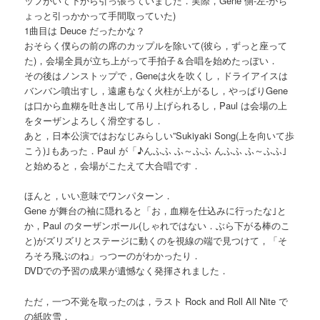
ッフがいて下から引っ張っていました．実際，Gene 側-左-がち
ょっと引っかかって手間取っていた)
1曲目は Deuce だったかな？
おそらく僕らの前の席のカップルを除いて(彼ら，ずっと座って
た)，会場全員が立ち上がって手拍子＆合唱を始めたっぽい．
その後はノンストップで，Geneは火を吹くし，ドライアイスは
バンバン噴出すし，遠慮もなく火柱が上がるし，やっぱりGene
は口から血糊を吐き出して吊り上げられるし，Paul は会場の上
をターザンよろしく滑空するし．
あと，日本公演ではおなじみらしい”Sukiyaki Song(上を向いて歩
こう)｣もあった．Paul が「♪んふふ ふ～ふふ んふふ ふ～ふふ｣
と始めると，会場がこたえて大合唱です．
ほんと，いい意味でワンパターン．
Gene が舞台の袖に隠れると「お，血糊を仕込みに行ったな｣と
か，Paul のターザンポール(しゃれではない．ぶら下がる棒のこ
と)がズリズリとステージに動くのを視線の端で見つけて，「そ
ろそろ飛ぶのね」っつーのがわかったり．
DVDでの予習の成果が遺憾なく発揮されました．
ただ，一つ不覚を取ったのは，ラスト Rock and Roll All Nite で
の紙吹雪．