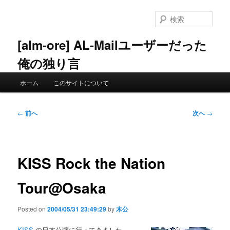
メ
イ
検
ン
索
コ
[alm-ore] AL-Mailユーザーだった
ン
俺の独り言
テ
ン
メ
ツ
ホーム
このサイトについて
イ
へ
ン
移
メ
投
動
←
前へ
次へ
→
ニ
稿
ュ
ナ
ー
ビ
ゲ
KISS Rock the Nation
ー
シ
Tour@Osaka
ョ
ン
Posted on
2004/05/31 23:49:29
by
木公
KISS
の日本公演に行ってきました．