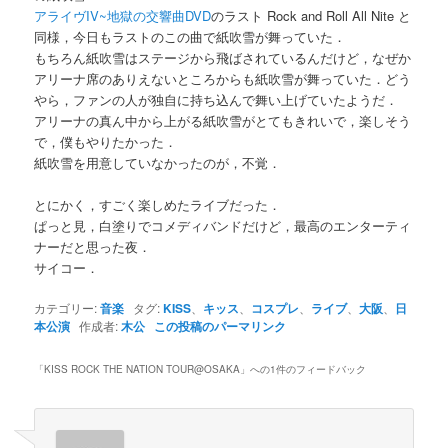
アライヴIV~地獄の交響曲DVD
のラスト Rock and Roll All Nite と
同様，今日もラストのこの曲で紙吹雪が舞っていた．
もちろん紙吹雪はステージから飛ばされているんだけど，なぜか
アリーナ席のありえないところからも紙吹雪が舞っていた．どう
やら，ファンの人が独自に持ち込んで舞い上げていたようだ．
アリーナの真ん中から上がる紙吹雪がとてもきれいで，楽しそう
で，僕もやりたかった．
紙吹雪を用意していなかったのが，不覚．
とにかく，すごく楽しめたライブだった．
ぱっと見，白塗りでコメディバンドだけど，最高のエンターティ
ナーだと思った夜．
サイコー．
カテゴリー:
音楽
タグ:
KISS
、
キッス
、
コスプレ
、
ライブ
、
大阪
、
日
本公演
作成者:
木公
この投稿のパーマリンク
「
KISS ROCK THE NATION TOUR@OSAKA
」への1件のフィードバック