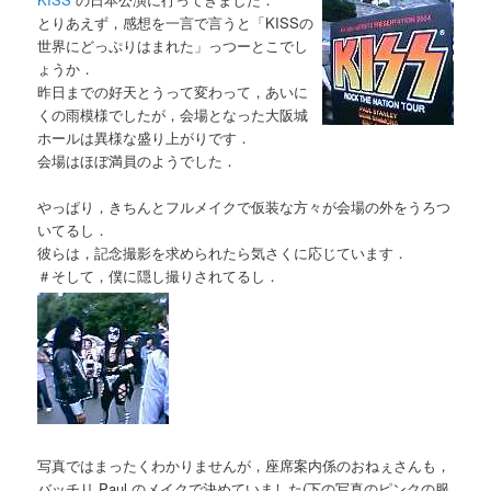
とりあえず，感想を一言で言うと「KISSの
世界にどっぷりはまれた」っつーとこでし
ょうか．
昨日までの好天とうって変わって，あいに
くの雨模様でしたが，会場となった大阪城
ホールは異様な盛り上がりです．
会場はほぼ満員のようでした．
やっぱり，きちんとフルメイクで仮装な方々が会場の外をうろつ
いてるし．
彼らは，記念撮影を求められたら気さくに応じています．
＃そして，僕に隠し撮りされてるし．
写真ではまったくわかりませんが，座席案内係のおねぇさんも，
バッチリ Paul のメイクで決めていました(下の写真のピンクの服