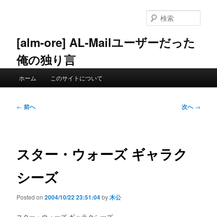
メ
イ
検
ン
索
コ
[alm-ore] AL-Mailユーザーだった
ン
俺の独り言
テ
ン
メ
ツ
ホーム
このサイトについて
イ
へ
ン
移
メ
投
動
←
前へ
次へ
→
ニ
稿
ュ
ナ
ー
ビ
ゲ
スター・ウォーズ ギャラク
ー
シ
シーズ
ョ
ン
Posted on
2004/10/22 23:51:04
by
木公
スター・ウォーズ ギャラクシーズ