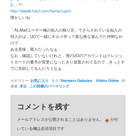
た．^^;
http://www8.tok2.com/home/Lupin/
懐かしいね．
「AL-Mailユーザー俺の知人の独り言」でさらされている知人の
何人かは，UOで一緒にギルド作って夜な夜な遊んでた仲間なわ
けで．
ある意味，廃人だったなぁ．
なお，確認していないけれど，僕のUOのアカウントはクレジッ
トカードの番号が変更になったきり放置されてるので，きっとす
でに失効してるんだろうなぁ．
カテゴリー:
お気に入り
タグ:
Starwars Galaxies
、
Ultima Online
作
成者:
木公
この投稿のパーマリンク
コメントを残す
※
メールアドレスが公開されることはありません。
が付
いている欄は必須項目です