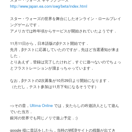
http://www.japan.ea.com/swg/beta/index.html
スター・ウォーズの世界を舞台にしたオンライン・ロールプレイ
ングゲームです．
アメリカでは昨年頃からサービスが開始されていたようです．
11月11日から，日本語版のβテスト開始です．
先月，βテストに応募していたのですが，先ほど当選通知が来ま
した．
とりあえず，登録は完了したけれど，すぐに遊べないのでちょっ
とフラストレーションが溜まっちゃっています．
なお，βテストの2次募集が10月29日より開始になります．
（ただし，テスト参加は11月下旬になるそうです）
–>その昔，
Ultima Online
では，女たらしの吟遊詩人として遊ん
でいた当方．
銀河の世界でも同じノリで遊ぶ予定．:)
google 様に昔話をしたら，当時のWEBサイトの残骸が出てき