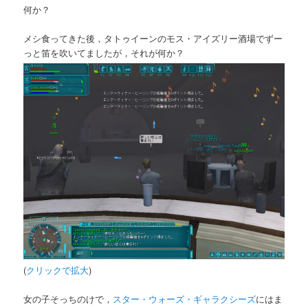
何か？
メシ食ってきた後，タトゥイーンのモス・アイズリー酒場でずー
っと笛を吹いてましたが，それが何か？
(
クリックで拡大
)
女の子そっちのけで，
スター・ウォーズ・ギャラクシーズ
にはま