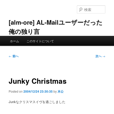
メ
イ
検
ン
索
コ
[alm-ore] AL-Mailユーザーだった
ン
俺の独り言
テ
ン
メ
ツ
ホーム
このサイトについて
イ
へ
ン
移
メ
投
動
←
前へ
次へ
→
ニ
稿
ュ
ナ
ー
ビ
ゲ
Junky Christmas
ー
シ
Posted on
2004/12/24 23:30:35
by
木公
ョ
ン
Junkなクリスマスイヴを過ごしました