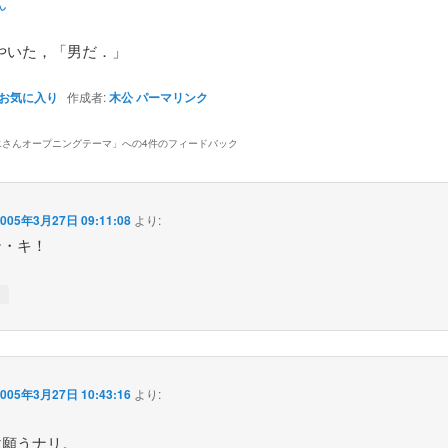
ん
やいた，「男だ．」
お気に入り
作成者:
木公
パーマリンク
エさんオープニングテーマ
」への4件のフィードバック
2005年3月27日 09:11:08
より:
テ・キ！
↓
2005年3月27日 10:43:16
より:
。
赦願うナリ。