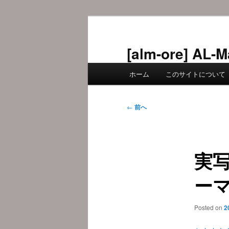
メ
イ
ン
[alm-ore] 
コ
メ
ン
ホーム
このサイトについて
イ
テ
ン
ン
メ
投
ツ
←
前へ
ニ
稿
へ
ュ
ナ
移
ー
ビ
動
実
ゲ
ー
ー
シ
ョ
ン
Posted on
2