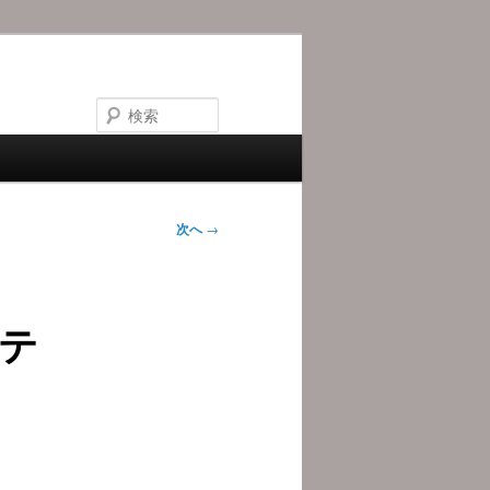
検
索
次へ
→
テ