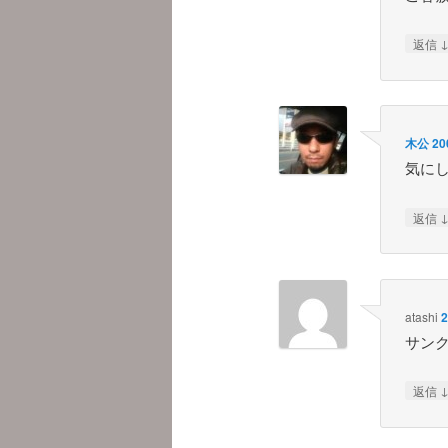
返信
木公
20
気に
返信
atashi
サン
返信