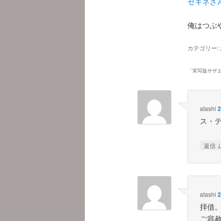
セキネさ
俺はつぶ
カテゴリー:
「
実写版サザ
atashi
ス・
返信
atashi
拝借
ご容