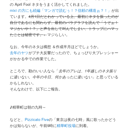
の April Fool ネタをうまく活かしてくれました。
mixi の方にも続編「マンガで読むぅ！？信頼の構造ぉ？！」
が出
ています。
4月1日だとわかっている上、最初にネタを振ったのが
自分であるにも関わらず、最初のパラグラフを読んで「うぞぉ！
マジかいや！？」と声を出して叫んでしまい、トラップにハマっ
たことは秘密です。
←マジらしい。
なお、今年のネタは構想 ＆作成半月ほどでしょうか。
去年のヤツ
がプチ大反響だったので、ちょっぴり大プレッシャー
がかかる中での作業でした。
ところで、勘のいい人なら「
去年のアレは、1年越しのネタ振り
に違いない。今年の今日、何かあったに違いない
」と思っている
かもしれない。
そんなわけで、以下にご報告。
♪精華町は朝の九時～
などと、
Pizzicato Five
の「東京は夜の七時」風に歌ったかどう
かは知らないが、午前9時に
精華町役場
に到着。