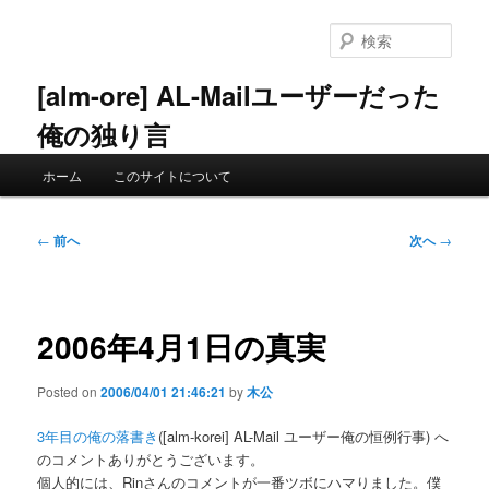
メ
イ
検
ン
索
コ
[alm-ore] AL-Mailユーザーだった
ン
俺の独り言
テ
ン
メ
ツ
ホーム
このサイトについて
イ
へ
ン
移
メ
投
動
←
前へ
次へ
→
ニ
稿
ュ
ナ
ー
ビ
ゲ
2006年4月1日の真実
ー
シ
Posted on
2006/04/01 21:46:21
by
木公
ョ
ン
3年目の俺の落書き
([alm-korei] AL-Mail ユーザー俺の恒例行事) へ
のコメントありがとうございます。
個人的には、Rinさんのコメントが一番ツボにハマりました。僕