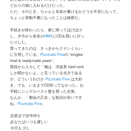
どおりの箱に入れるだけだった。
ただ、そのとき、ちゃんと名前が書けるかどうか不安になって、
ちょっと挙動不審になったことは秘密だ。
手続きが終わったら、家に帰ってほげほげ
し、夕方から奈良の
HMV
にCDを買いに行っ
たりした。
買ってきたのは、さっきからクドいくらい
に引用している、
Pizzicato Five
の “singles:
triad & readymade years”。
普段からスカして「俺は、洋楽系 hard rock
しか聞かないよ」と言っている当方である
が、どういうわけか
Pizzicato Five
は大好
き。でも、いままでCD持ってなかった。お
手軽にシングルベスト盤を買った次第。
なんか、「都会の乙女」な歌詞が良いです
ね、
Pizzicato Five
。
交差点で信号待ち
あなたはいつも優しい
今日も 少し