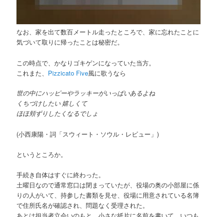
なお、家を出て数百メートル走ったところで、家に忘れたことに
気づいて取りに帰ったことは秘密だ。
この時点で、かなりゴキゲンになっていた当方。
これまた、
Pizzicato Five
風に歌うなら
世の中にハッピーやラッキーがいっぱいあるよね
くちづけしたい 嬉しくて
ほほ頬ずりしたくなるでしょ
(小西康陽・詞「スウィート・ソウル・レビュー」)
というところか。
手続き自体はすぐに終わった。
土曜日なので通常窓口は閉まっていたが、役場の奥の小部屋に係
りの人がいて、持参した書類を見せ、役場に用意されている名簿
で住所氏名が確認され、問題なく受理された。
あとは担当者立会いのもと、小さな紙片に名前を書いて、いつも