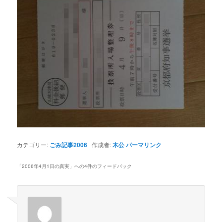
カテゴリー:
ごみ記事2006
作成者:
木公
パーマリンク
「
2006年4月1日の真実
」への4件のフィードバック