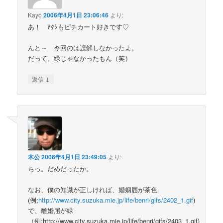
Kayo
2006年4月1日 23:06:46
より:
あ！ ｱﾀｼもピチカート好きです♡
んと～ 今回のは誤解しなかったよ。
だって、緑じゃなかったもん（笑）
↓
返信
木公
2006年4月1日 23:49:05
より:
ちっ。だめだったか。
なお、僕の知識が正しければ、婚姻届が茶色
(例;
http://www.city.suzuka.mie.jp/life/benri/gifs/2402_1.gif
)
で、離婚届が緑
（例;http://www.city.suzuka.mie.jp/life/benri/gifs/2403_1.gif)