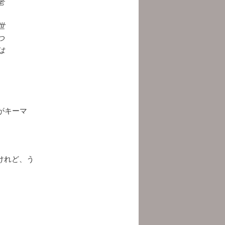
老
世
つ
は
がキーマ
けれど、う