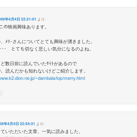
006年4月4日 22:21:01
より:
もこの映画興味あります。
、ﾒﾘｰさんについてとても興味が湧きました。
ﾞﾛ･･･ とても切なく悲しい気分になるのよね。
ど数日前に読んでいたｻｲﾄがあるので
ｸﾝ、読んだかも知れないけどご紹介します。
/www.k2.dion.ne.jp/~dambala/top/merry.html
↓
06年4月4日 22:54:31
より:
していただいた文章、一気に読みました。