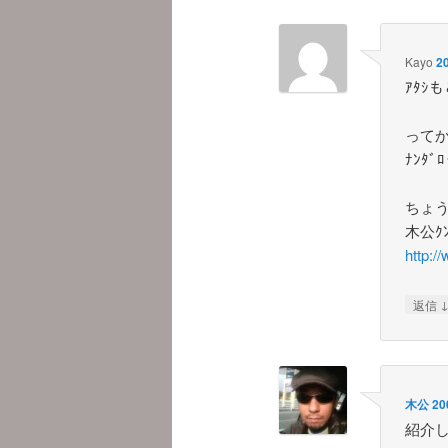
Kayo
2
ｱﾀｼ
ってか
ﾅﾝﾀ
ちょう
木公
http:/
返信
木公
20
紹介