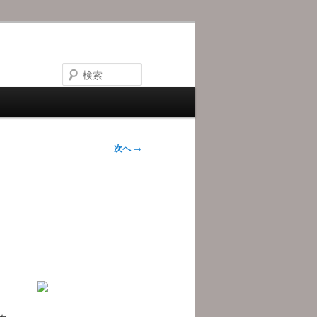
検
索
次へ
→