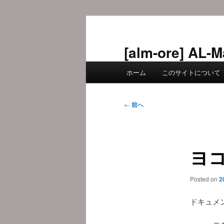
メ
イ
ン
[alm-ore] 
コ
メ
ン
ホーム
このサイトについて
イ
テ
ン
ン
メ
投
ツ
←
前へ
ニ
稿
へ
ュ
ナ
移
ー
ビ
動
ヨ
ゲ
ー
シ
Posted on
2
ョ
ン
ドキュメ