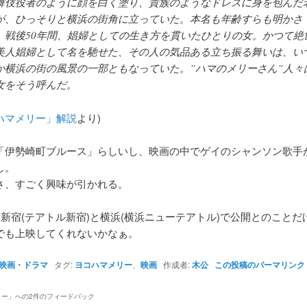
舞伎役者のように顔を白く塗り、貴族のようなドレスに身を包んだ
が、ひっそりと横浜の街角に立っていた。本名も年齢すらも明かさ
、戦後50年間、娼婦としての生き方を貫いたひとりの女。かつて絶
美人娼婦として名を馳せた、その人の気品ある立ち振る舞いは、い
か横浜の街の風景の一部ともなっていた。”ハマのメリーさん”人々
女をそう呼んだ。
ハマメリー」解説
より)
「伊勢崎町ブルース」らしいし、映画の中でゲイのシャンソン歌手
し。
さ、すごく興味が引かれる。
に新宿(テアトル新宿)と横浜(横浜ニューテアトル)で公開とのことだ
でも上映してくれないかなぁ。
映画・ドラマ
タグ:
ヨコハマメリー
、
映画
作成者:
木公
この投稿のパーマリンク
リー
」への2件のフィードバック