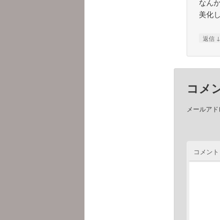
なん
美化
返信
コメ
メールアド
コメント