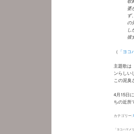
歌
婆
ず
の
し
彼
（
「ヨコ
主題歌は
ンらしい
この泥臭
4月15日
ちの近所
カテゴリー:
「
ヨコハマメ