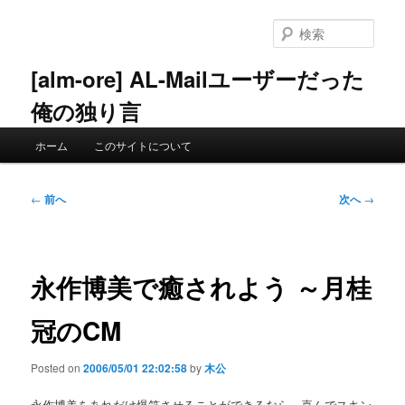
メ
イ
検
ン
索
コ
[alm-ore] AL-Mailユーザーだった
ン
俺の独り言
テ
ン
メ
ツ
ホーム
このサイトについて
イ
へ
ン
移
メ
投
動
←
前へ
次へ
→
ニ
稿
ュ
ナ
ー
ビ
ゲ
永作博美で癒されよう ～月桂
ー
シ
冠のCM
ョ
ン
Posted on
2006/05/01 22:02:58
by
木公
永作博美をあれだけ爆笑させることができるなら、喜んでスキン