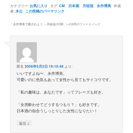
カテゴリー:
お気に入り
タグ:
CM
、
日本酒
、
月桂冠
、
永作博美
作成
者:
木公
この投稿のパーマリンク
「
永作博美で癒されよう ～月桂冠のCM
」への2件のフィードバック
匿名
2006年5月2日 19:10:48
より:
いいですよね〜、永作博美。
可愛いのに色気もあって女性から見てもサイコウです。
「私の趣味は、あなたです」ってフレーズも好き。
「女房酔わせてどうするつもり？」も好きです。
日本酒の似合うしっとりした女性になりたい！
↓
返信