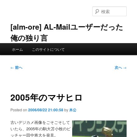
メ
イ
検
ン
索
コ
[alm-ore] AL-Mailユーザーだった
ン
俺の独り言
テ
ン
メ
ツ
ホーム
このサイトについて
イ
へ
ン
移
メ
投
動
←
前へ
次へ
→
ニ
稿
ュ
ナ
ー
ビ
ゲ
2005年のマサヒロ
ー
シ
Posted on
2006/08/22 21:00:58
by
木公
ョ
ン
古いデジカメ画像をごそごそして
いたら、2005年の駒大苫小牧のピ
ッチャー田中将大を発見。