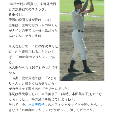
2年生の時の写真で、京都外大西
との決勝戦でのスナップ。
背番号11。
優勝の瞬間も彼が投げていた。
去年は、主将でセカンドの林くん
がナインの中では一番人気だった
んだよね、そういえば。
そんなわけで、「2005年のマサヒ
ロ」から連想されることといえ
ば、「1986年のマリリン」であ
る。
あの歌からもう20年も経つんです
なぁ。
一時期、僕の周辺では、「♪まり
り～ん」と腰をくねらせながら♂
がカラオケで歌うのがプチブームでした。
作詞は秋元康らしい。本田美奈子．(当時、本田美奈子)も亡くな
っちゃったし、時の流れを感じてしまうねぇ。
そして、今、
本田美奈子．
のオフィシャルサイトを開いたら、い
きなり「1986年のマリリン｣がかかって、激しくビックリ。