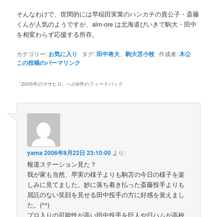
そんなわけで、世間的には早稲田実業のハンカチの貴公子・斎藤
くんが人気のようですが、alm-ore は北海道びいきで駒大・田中
を相変わらず応援する所存。
カテゴリー:
お気に入り
タグ:
田中将大
、
駒大苫小牧
作成者:
木公
この投稿のパーマリンク
「
2005年のマサヒロ
」への6件のフィードバック
yama
2006年8月22日 23:10:00
より:
報道ステーション見た？
我が家も当然、早実の様子よりも駒苫の今日の様子を楽
しみに見てました。妙に落ち着き払った斎藤投手よりも
屈託のない笑顔を見せる田中投手の方に好感を覚えまし
た。(^^)
プロ入りの可能性が高い田中投手を巨人や日ハムが高校