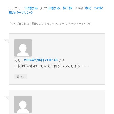
カテゴリー:
山瀬まみ
タグ:
山瀬まみ
、
桂三枝
作成者:
木公
この投
稿のパーマリンク
「
ラップ化された「新婚さんいらっしゃい」
」への2件のフィードバック
えあろ
2007年2月6日 21:07:48
より:
三枝師匠の転げぶりの方に目がいってしまう・・・
↓
返信