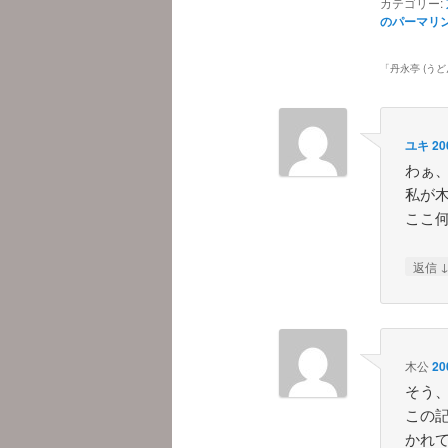
カテゴリー:
のパーマリ
「
丹永亭 (うど
ユキ
20
わぁ
私が
ここ
返信
木公
20
そう
この
かれ