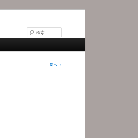
検
索
次へ
→