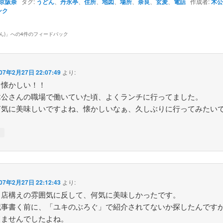
京阪奈
タグ:
うどん
、
丹永亭
、
住所
、
地図
、
場所
、
奈良
、
玄麦
、
電話
作成者:
木公
ンク
ん)
」への4件のフィードバック
07年2月27日 22:07:49
より:
、懐かしい！！
木公さんの職場で働いていた頃、よくランチに行ってました。
何気に美味しいですよね、懐かしいなぁ、久しぶりに行ってみたい
↓
07年2月27日 22:12:43
より:
、店構えの雰囲気に反して、何気に美味しかったです。
記事書く前に、「ユキのぶろぐ」で紹介されてないか探したんです
てませんでしたよね。