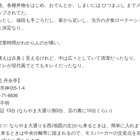
他、各種丼物をはじめ、おでんとか、しまいには ひつまぶし まで
ップされてた。
ったし、値段も手ごろだし、家から近いし、当方の夕食ローテーシ
と決定なり。
営業時間がわからんのが痛い。
構えは古臭く見えるけれど、中は広々としていて清潔だったなり。
イレが現代風でとてもキレイだったなり。
処 丹永亭】
市神功5-1-4
-71-6636
 不明
公証 13台 (ならやま大通り側3台、店の裏に10台くらい)
コツ: ならやま大通りを西(地図の左)から来るときは、簡単に入れ
から来るときは中央分離帯に阻まれるので、モスバーガーの交差点を