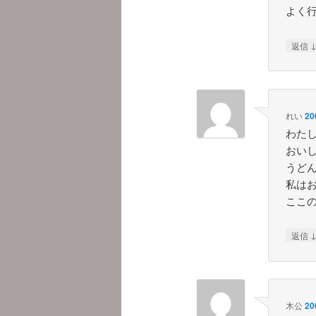
よく
返信
れい
20
わた
おい
うど
私は
ここ
返信
木公
20