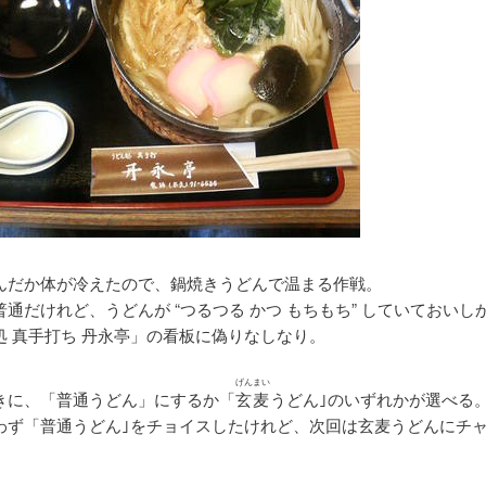
んだか体が冷えたので、鍋焼きうどんで温まる作戦。
通だけれど、うどんが “つるつる かつ もちもち” していておいし
処 真手打ち 丹永亭」の看板に偽りなしなり。
げんまい
きに、「普通うどん」にするか「
玄麦
うどん｣のいずれかが選べる
わず「普通うどん｣をチョイスしたけれど、次回は玄麦うどんにチ
。