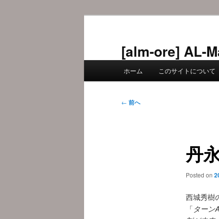
メ
イ
ン
[alm-ore] 
コ
メ
ン
ホーム
このサイトについて
イ
テ
ン
ン
メ
投
ツ
←
前へ
ニ
稿
へ
ュ
ナ
移
ー
ビ
動
丹永
ゲ
ー
シ
Posted on
2
ョ
ン
西城秀樹
「
ターンA