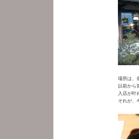
場所は、
以前から
入店が叶
それが、