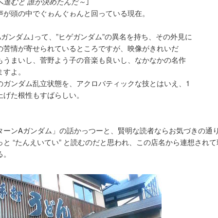
へ進むと 誰が決めたんだ～
｣
声が頭の中でぐゎんぐゎんと回っている現在。
Aガンダム｣って、”ヒゲガンダム”の異名を持ち、その外見に
の苦情が寄せられているところですが、映像がきれいだ
もうまいし、菅野よう子の音楽も良いし、なかなかの名作
ますよ。
のガンダム乱立状態を、アクロバティックな技とはいえ、1
上げた根性もすばらしい。
ターンAガンダム」の話かっつーと、賢明な読者ならお気づきの通
っと “たんえいてい” と読むのだと思われ、この店名から連想され
る。