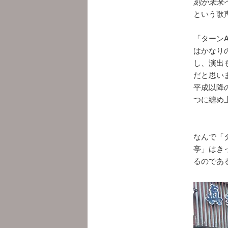
刻が未来
という歌
「ターン
はかなり
し、演出
だと思い
平成以降
つに纏め
なんで「
亭」はき
るのであ