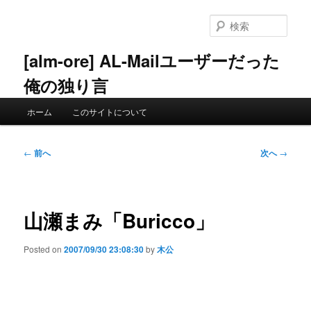
メ
イ
検
ン
索
コ
[alm-ore] AL-Mailユーザーだった
ン
俺の独り言
テ
ン
メ
ツ
ホーム
このサイトについて
イ
へ
ン
移
メ
投
動
←
前へ
次へ
→
ニ
稿
ュ
ナ
ー
ビ
ゲ
山瀬まみ「Buricco」
ー
シ
Posted on
2007/09/30 23:08:30
by
木公
ョ
ン