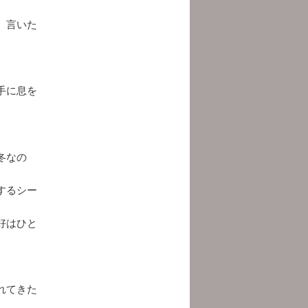
、言いた
手に息を
冬なの
するシー
好はひと
れてきた