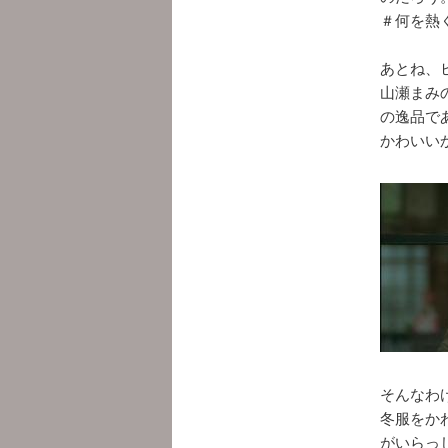
＃何を熱
あとね、
山瀬まみ
の逸品で
かわいい
そんなわ
冬服をか
がいらっ