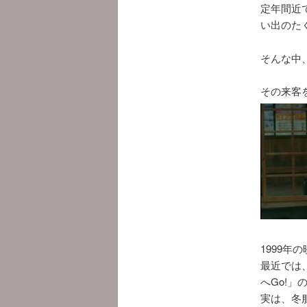
定年間近
い出のた
そんな中
その来客
1999年
最近では
へGo!
実は、冬