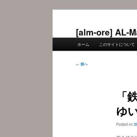
メ
イ
ン
[alm-ore] 
コ
メ
ン
ホーム
このサイトについて
イ
テ
ン
ン
メ
投
ツ
←
前へ
ニ
稿
へ
ュ
ナ
移
ー
ビ
動
「鉄
ゲ
ー
ゆ
シ
ョ
ン
Posted on
2