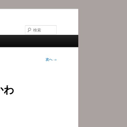
検
索
次へ
→
かわ