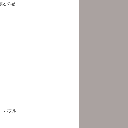
族との思
「バブル