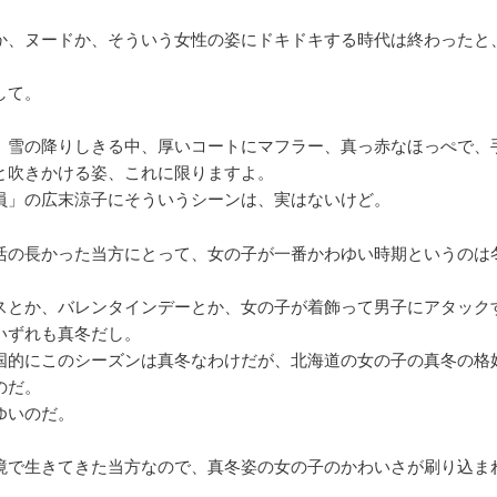
か、ヌードか、そういう女性の姿にドキドキする時代は終わったと
して。
、雪の降りしきる中、厚いコートにマフラー、真っ赤なほっぺで、
と吹きかける姿、これに限りますよ。
員」の広末涼子にそういうシーンは、実はないけど。
活の長かった当方にとって、女の子が一番かわゆい時期というのは
スとか、バレンタインデーとか、女の子が着飾って男子にアタック
いずれも真冬だし。
国的にこのシーズンは真冬なわけだが、北海道の女の子の真冬の格
のだ。
ゆいのだ。
境で生きてきた当方なので、真冬姿の女の子のかわいさが刷り込ま
。