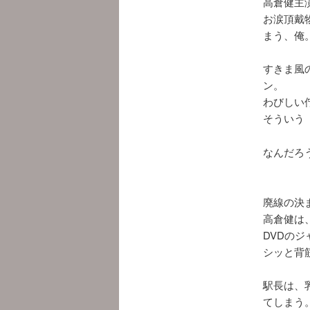
高倉健主
お涙頂戴
まう、俺
すきま風
ン。
わびしい
そういう
なんだろ
廃線の決
高倉健は
DVDの
シッと背
駅長は、
てしまう