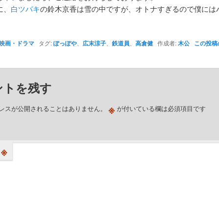
に、
白ツバキ
の鈴木京香は雪の中ですが、オトナすぎるので僕には
映画・ドラマ
タグ:
ぽっぽや
、
広末涼子
、
鉄道員
、
高倉健
作成者:
木公
この投稿
ントを残す
※
レスが公開されることはありません。
が付いている欄は必須項目です
※