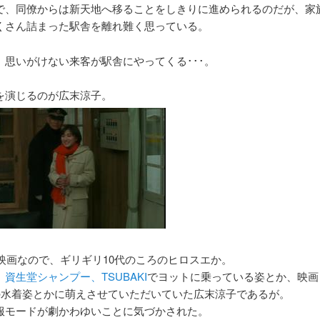
で、同僚からは新天地へ移ることをしきりに進められるのだが、家
くさん詰まった駅舎を離れ難く思っている。
、思いがけない来客が駅舎にやってくる･･･。
を演じるのが広末涼子。
の映画なので、ギリギリ10代のころのヒロスエか。
、
資生堂シャンプー、TSUBAKI
でヨットに乗っている姿とか、映画
」の水着姿とかに萌えさせていただいていた広末涼子であるが。
服モードが劇かわゆいことに気づかされた。