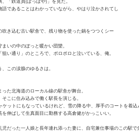
演、「鉄道員(ぽっぽや)」を見た。
物語であることはわかっていながら、やはり泣かされてし
。
の吹き込む古い駅舎で、残り物を使った鍋をつつくシー
佇まいの中のぽっと暖かい団欒。
「狙い通り」のところで、ポロポロと泣いている、俺。
う、この涙腺のゆるさは。
まった北海道のローカル線の駅舎が舞台。
、そこに住み込みで働く駅長を演じる。
ジャケットにもなっているけれど、雪の降る中、厚手のコートを着込
筋を伸ばして生真面目に勤務する高倉健がかっこいい。
乳児だった一人娘と長年連れ添った妻に、自宅兼仕事場のこの駅で
。