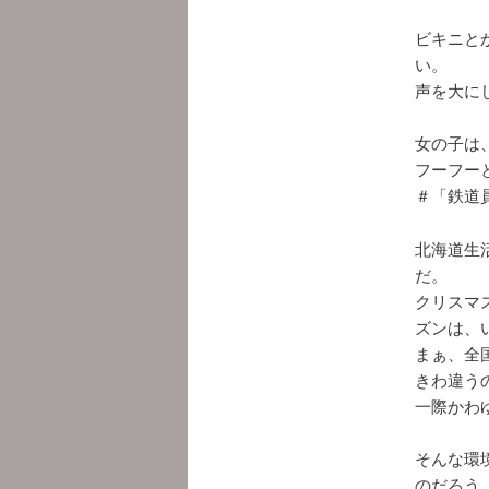
ビキニと
い。
声を大に
女の子は
フーフー
＃「鉄道
北海道生
だ。
クリスマ
ズンは、
まぁ、全
きわ違う
一際かわ
そんな環
のだろう