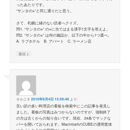
ったあたりです。
“サンタの※”と同じ通りだと思う。
さて、札幌に縁のない読者へクイズ。
問1. “サンタの※” の※に当てはまる漢字1文字を答えよ。
問2. “サンタの※” は何の施設か、以下の中から1つ選べ。
A. ラブホテル B. アパート C. ラーメン店
↓
返信
オルニオ
2010年9月4日 13:59:46
より:
言い訳の多い料理店の看板を検索中にこの記事を発見し
ました。看板の写真はみつからないのですが、強制終了
の方は古くからの知り合いです。現在、24条でマックな
バーを開いておられます。MacintoshのCUBEの透明筐体