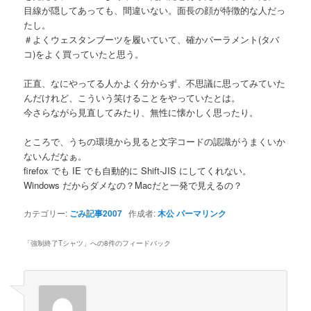
目線が隠してあっても、間違いない。面長の顔が特徴的な人だっ
たし。
＃よくウェスタンブーツを履いていて、確かパーラメント(タバ
コ)をよく買っていたと思う。
正直、なにやってる人かよく分からず、不思議に思ってみていた
んだけれど、こういう笑けることをやっていたとは。
今さらながら見直してみたり、無性に懐かしく思ったり。
ところで、うちの環境から見ると文字コードの認識がうまくいか
ないんだなぁ。
firefox でも IE でも自動的に Shift-JIS にしてくれない。
Windows だからダメなの？Macだと一発で見えるの？
カテゴリー:
ごみ記事2007
作成者:
木公
パーマリンク
「
強制終了Tシャツ
」への8件のフィードバック