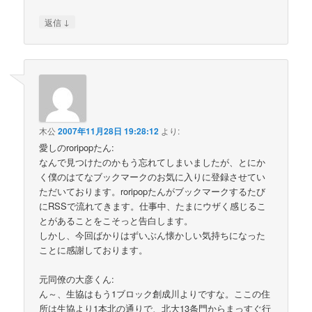
↓
返信
木公
2007年11月28日 19:28:12
より:
愛しのroripopたん:
なんで見つけたのかもう忘れてしまいましたが、とにか
く僕のはてなブックマークのお気に入りに登録させてい
ただいております。roripopたんがブックマークするたび
にRSSで流れてきます。仕事中、たまにウザく感じるこ
とがあることをこそっと告白します。
しかし、今回ばかりはずいぶん懐かしい気持ちになった
ことに感謝しております。
元同僚の大彦くん:
ん～、生協はもう1ブロック創成川よりですな。ここの住
所は生協より1本北の通りで、北大13条門からまっすぐ行