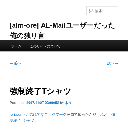
メ
イ
検
ン
索
コ
[alm-ore] AL-Mailユーザーだった
ン
俺の独り言
テ
ン
メ
ツ
ホーム
このサイトについて
イ
へ
ン
移
メ
投
動
←
前へ
次へ
→
ニ
稿
ュ
ナ
ー
ビ
ゲ
強制終了Tシャツ
ー
シ
Posted on
2007/11/27 23:00:52
by
木公
ョ
ン
roripop たんのはてなブックマーク
経由で知ったんだけれど、
強
制終了Tシャツ
。