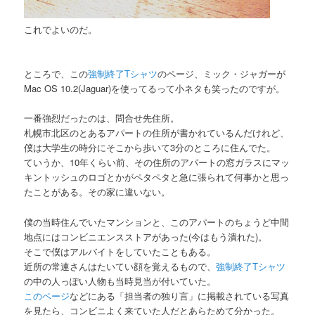
これでよいのだ。
ところで、この
強制終了Tシャツ
のページ、ミック・ジャガーが
Mac OS 10.2(Jaguar)を使ってるって小ネタも笑ったのですが。
一番強烈だったのは、問合せ先住所。
札幌市北区のとあるアパートの住所が書かれているんだけれど、
僕は大学生の時分にそこから歩いて3分のところに住んでた。
ていうか、10年くらい前、その住所のアパートの窓ガラスにマッ
キントッシュのロゴとかがペタペタと急に張られて何事かと思っ
たことがある。その家に違いない。
僕の当時住んでいたマンションと、このアパートのちょうど中間
地点にはコンビニエンスストアがあった(今はもう潰れた)。
そこで僕はアルバイトをしていたこともある。
近所の常連さんはたいてい顔を覚えるもので、
強制終了Tシャツ
の中の人っぽい人物も当時見当が付いていた。
このページ
などにある「担当者の独り言」に掲載されている写真
を見たら、コンビニよく来ていた人だとあらためて分かった。