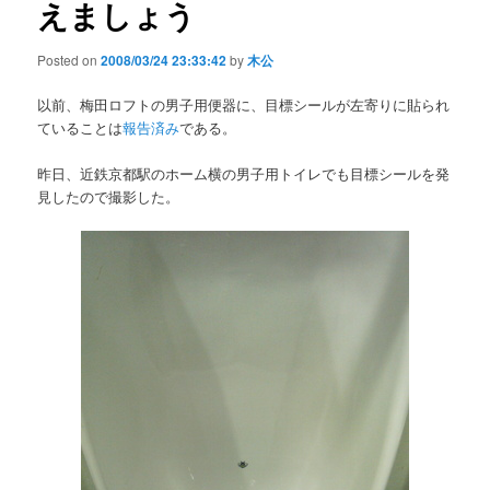
えましょう
Posted on
2008/03/24 23:33:42
by
木公
以前、梅田ロフトの男子用便器に、目標シールが左寄りに貼られ
ていることは
報告済み
である。
昨日、近鉄京都駅のホーム横の男子用トイレでも目標シールを発
見したので撮影した。