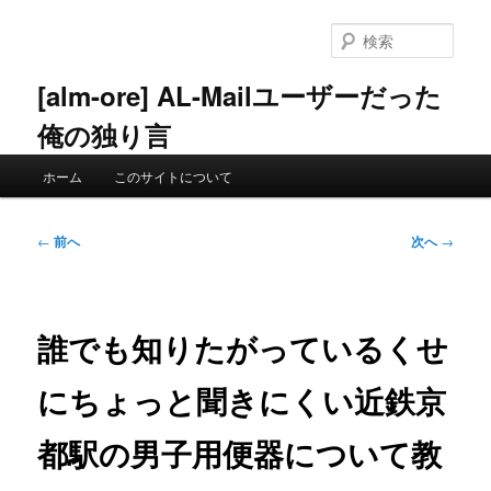
メ
イ
検
ン
索
コ
[alm-ore] AL-Mailユーザーだった
ン
俺の独り言
テ
ン
メ
ツ
ホーム
このサイトについて
イ
へ
ン
移
メ
投
動
←
前へ
次へ
→
ニ
稿
ュ
ナ
ー
ビ
ゲ
誰でも知りたがっているくせ
ー
シ
にちょっと聞きにくい近鉄京
ョ
ン
都駅の男子用便器について教