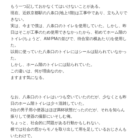
もう一つ記しておかなくてはいけないことがある。
現在、近鉄京都駅の八条口(地上1階)は工事中であり、立ち入りで
きない。
実は、今まで僕は、八条口のトイレを使用していた。しかし、昨
日はそこが工事のため使用できなかったから、初めてホーム階の
トイレ(ちょうど、AM/PMの並びで、待合室の横あたり)を使用し
た。
以前に使っていた八条口のトイレにはシールは貼られていなかっ
た。
しかし、ホーム階のトイレには貼られていた。
この違いは、何が理由なのか。
ますます気になる。
なお、八条口のトイレはいつも空いていたのだが、少なくとも昨
日のホーム階トイレは少々混雑していた。
3台の男子用小便器はほぼ満杯状態だったのだが、それを知らん
振りして便器の撮影にいそしむ俺。
ちょっと、社会的に問題がある行動かもしれない。
横では社会の窓からモノを取り出して用を足しているおじさんも
いたわけで。