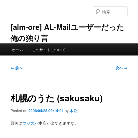
メ
イ
検
ン
索
コ
[alm-ore] AL-Mailユーザーだった
ン
俺の独り言
テ
ン
メ
ツ
ホーム
このサイトについて
イ
へ
ン
移
メ
投
動
←
前へ
次へ
→
ニ
稿
ュ
ナ
ー
ビ
ゲ
札幌のうた (sakusaku)
ー
シ
Posted on
2008/04/28 00:14:01
by
木公
ョ
ン
最後に
マジスパ
本店が出てきますな。