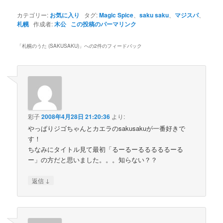
カテゴリー:
お気に入り
タグ:
Magic Spice
、
saku saku
、
マジスパ
、
札幌
作成者:
木公
この投稿のパーマリンク
「
札幌のうた (SAKUSAKU)
」への2件のフィードバック
彩子
2008年4月28日 21:20:36
より:
やっぱりジゴちゃんとカエラのsakusakuが一番好きで
す！
ちなみにタイトル見て最初「るーるーるるるるるーる
ー」の方だと思いました。。。知らない？？
↓
返信