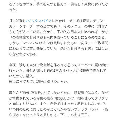
るようなやつを、手でむんずと掴んで、男らしく豪快に食べたか
った。
月に2回は
マジックスパイス
に出かけ、そこでは絶対にチキン・
カレーをオーダーする当方であり、そのメニューの中には骨付き
もも肉が入っている。だから、平均的な日本人に比べれば、かな
りの高頻度で骨付き鶏もも肉を食べていることになるのである。
しかし、マジスパのチキンは煮込まれたものであり、ここ数週間
にわたって当方が熱望していた「焼いた骨付きもも肉」には当た
らないわけである。
今夜、珍しく自分で晩御飯を作ろうと思ってスーパーに買い物に
行ったら、骨付き鶏もも肉の2本入りパックが 580円で売られて
いたので、購入。
家に帰ってきて、調理に取り掛かった。
ほとんど自分で料理なんてしないくせに、精製塩ではなく、なぜ
か常備されている赤穂の塩を肉に振りかけ、指を使ってグリグリ
と肉にすり込んだ。また、自分ではまったく料理をしないので、
いつ何のために買ったのかよくわからないブラックペッパー（あ
らびき）をたっぷりと振りかけ、下ごしらえは完了。