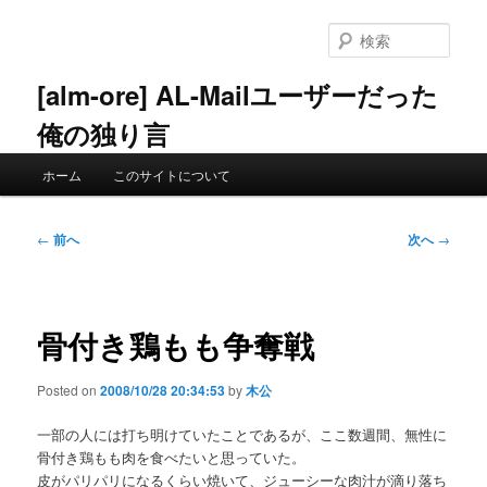
メ
イ
検
ン
索
コ
[alm-ore] AL-Mailユーザーだった
ン
俺の独り言
テ
ン
メ
ツ
ホーム
このサイトについて
イ
へ
ン
移
メ
投
動
←
前へ
次へ
→
ニ
稿
ュ
ナ
ー
ビ
ゲ
骨付き鶏もも争奪戦
ー
シ
Posted on
2008/10/28 20:34:53
by
木公
ョ
ン
一部の人には打ち明けていたことであるが、ここ数週間、無性に
骨付き鶏もも肉を食べたいと思っていた。
皮がパリパリになるくらい焼いて、ジューシーな肉汁が滴り落ち