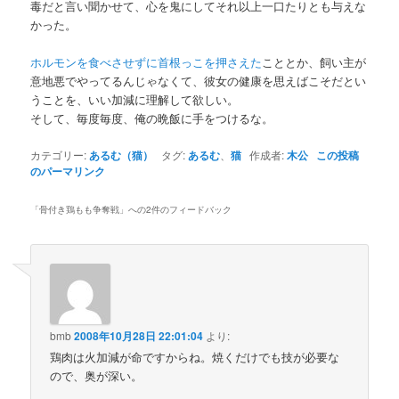
毒だと言い聞かせて、心を鬼にしてそれ以上一口たりとも与えな
かった。
ホルモンを食べさせずに首根っこを押さえた
こととか、飼い主が
意地悪でやってるんじゃなくて、彼女の健康を思えばこそだとい
うことを、いい加減に理解して欲しい。
そして、毎度毎度、俺の晩飯に手をつけるな。
カテゴリー:
あるむ（猫）
タグ:
あるむ
、
猫
作成者:
木公
この投稿
のパーマリンク
「
骨付き鶏もも争奪戦
」への2件のフィードバック
bmb
2008年10月28日 22:01:04
より:
鶏肉は火加減が命ですからね。焼くだけでも技が必要な
ので、奥が深い。