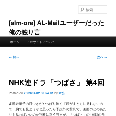
メ
イ
検
ン
索
コ
[alm-ore] AL-Mailユーザーだった
ン
俺の独り言
テ
ン
メ
ツ
ホーム
このサイトについて
イ
へ
ン
移
メ
投
動
←
前へ
次へ
→
ニ
稿
ュ
ナ
ー
ビ
ゲ
NHK連ドラ「つばさ」 第4回
ー
シ
Posted on
2009/04/02 08:54:01
by
木公
ョ
ン
多部未華子の目つきがやっぱり怖くて顔がまともに見れないの
で、胸でも見ようかと思ったら予想外の貧乳で、画面のどのあた
りを見ればいいのか判断に迷う当方が、「つばさ」の4回目の放