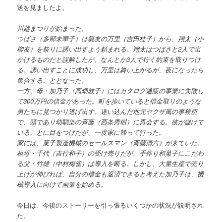
送を見ましたよ。
川越まつりが始まった。
つばさ（多部未華子）は親友の万里（吉田桂子）から、翔太（小
柳友）を祭りに誘い出すよう頼まれる。翔太はつばさと2人で出
かけるものだと誤解したが、なんとか3人で行く約束を取りつけ
る。誘い出すことに成功し、万里は舞い上がるが、夜になったら
集合することとなった。
一方、母・加乃子（高畑敦子）にはカタログ通販の事業に失敗し
て300万円の借金があった。町を歩いていると借金取りのような
男たちに見つかり逃げ出す。迷い込んだ地元ヤクザ風の事務所
で、頭であり幼馴染の斉藤（西条秀樹）に再会する。彼が儲けて
いることに目をつけたが、一度家に帰って行った。
家には、菓子製造機械のセールスマン（斉藤清六）が来ていた。
祖母・千代（吉行和子）の受け売りだが、手作り和菓子にこだわ
る父・竹雄（中村梅雀）は導入を断る。しかし、大量生産で売り
上げが伸びれば、自分の借金も返済できると考えた加乃子は、機
械導入に向けて画策を始める。
今日は、今後のストーリーを引っ張るいくつかの状況が説明され
た。