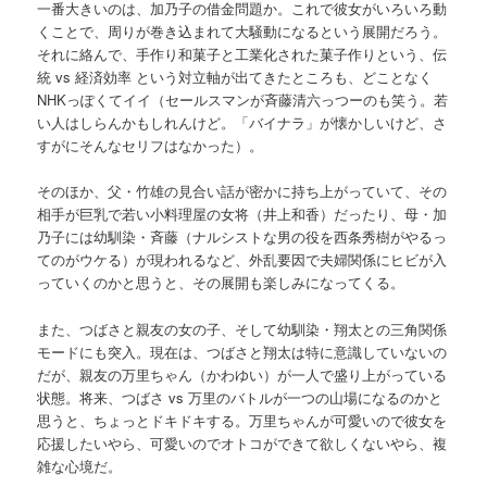
一番大きいのは、加乃子の借金問題か。これで彼女がいろいろ動
くことで、周りが巻き込まれて大騒動になるという展開だろう。
それに絡んで、手作り和菓子と工業化された菓子作りという、伝
統 vs 経済効率 という対立軸が出てきたところも、どことなく
NHKっぽくてイイ（セールスマンが斉藤清六っつーのも笑う。若
い人はしらんかもしれんけど。「バイナラ」が懐かしいけど、さ
すがにそんなセリフはなかった）。
そのほか、父・竹雄の見合い話が密かに持ち上がっていて、その
相手が巨乳で若い小料理屋の女将（井上和香）だったり、母・加
乃子には幼馴染・斉藤（ナルシストな男の役を西条秀樹がやるっ
てのがウケる）が現われるなど、外乱要因で夫婦関係にヒビが入
っていくのかと思うと、その展開も楽しみになってくる。
また、つばさと親友の女の子、そして幼馴染・翔太との三角関係
モードにも突入。現在は、つばさと翔太は特に意識していないの
だが、親友の万里ちゃん（かわゆい）が一人で盛り上がっている
状態。将来、つばさ vs 万里のバトルが一つの山場になるのかと
思うと、ちょっとドキドキする。万里ちゃんが可愛いので彼女を
応援したいやら、可愛いのでオトコができて欲しくないやら、複
雑な心境だ。