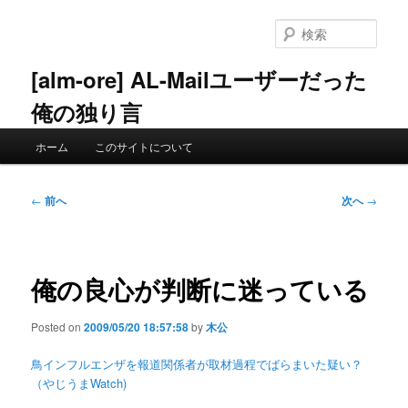
メ
イ
検
ン
索
コ
[alm-ore] AL-Mailユーザーだった
ン
俺の独り言
テ
ン
メ
ツ
ホーム
このサイトについて
イ
へ
ン
移
メ
投
動
←
前へ
次へ
→
ニ
稿
ュ
ナ
ー
ビ
ゲ
俺の良心が判断に迷っている
ー
シ
Posted on
2009/05/20 18:57:58
by
木公
ョ
ン
鳥インフルエンザを報道関係者が取材過程でばらまいた疑い？
（やじうまWatch)