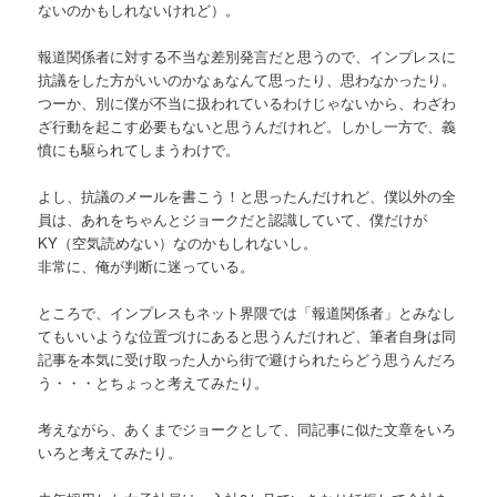
ないのかもしれないけれど）。
報道関係者に対する不当な差別発言だと思うので、インプレスに
抗議をした方がいいのかなぁなんて思ったり、思わなかったり。
つーか、別に僕が不当に扱われているわけじゃないから、わざわ
ざ行動を起こす必要もないと思うんだけれど。しかし一方で、義
憤にも駆られてしまうわけで。
よし、抗議のメールを書こう！と思ったんだけれど、僕以外の全
員は、あれをちゃんとジョークだと認識していて、僕だけが
KY（空気読めない）なのかもしれないし。
非常に、俺が判断に迷っている。
ところで、インプレスもネット界隈では「報道関係者」とみなし
てもいいような位置づけにあると思うんだけれど、筆者自身は同
記事を本気に受け取った人から街で避けられたらどう思うんだろ
う・・・とちょっと考えてみたり。
考えながら、あくまでジョークとして、同記事に似た文章をいろ
いろと考えてみたり。