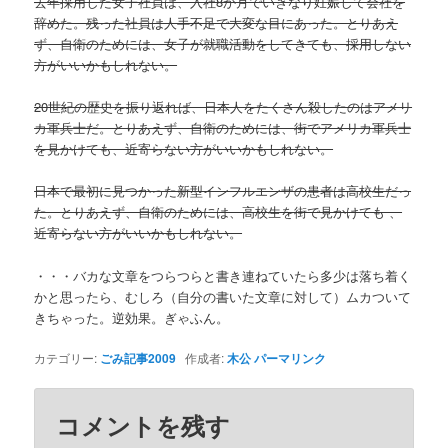
去年採用した女子社員は、入社8か月でいきなり妊娠して会社を
辞めた。残った社員は人手不足で大変な目にあった。とりあえ
ず、自衛のためには、女子が就職活動をしてきても、採用しない
方がいいかもしれない。
20世紀の歴史を振り返れば、日本人をたくさん殺したのはアメリ
カ軍兵士だ。とりあえず、自衛のためには、街でアメリカ軍兵士
を見かけても、近寄らない方がいいかもしれない。
日本で最初に見つかった新型インフルエンザの患者は高校生だっ
た。とりあえず、自衛のためには、高校生を街で見かけても 、
近寄らない方がいいかもしれない。
・・・バカな文章をつらつらと書き連ねていたら多少は落ち着く
かと思ったら、むしろ（自分の書いた文章に対して）ムカついて
きちゃった。逆効果。ぎゃふん。
カテゴリー:
ごみ記事2009
作成者:
木公
パーマリンク
コメントを残す