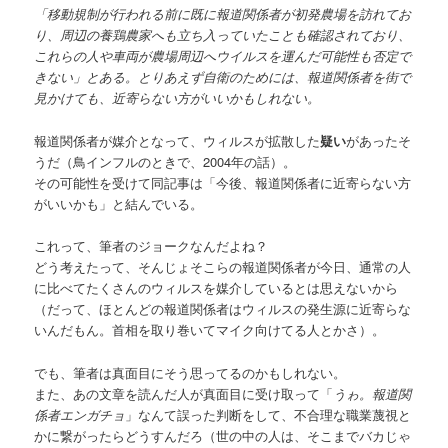
「移動規制が行われる前に既に報道関係者が初発農場を訪れてお
り、周辺の養鶏農家へも立ち入っていたことも確認されており、
これらの人や車両が農場周辺へウイルスを運んだ可能性も否定で
きない」とある。とりあえず自衛のためには、報道関係者を街で
見かけても、近寄らない方がいいかもしれない。
報道関係者が媒介となって、ウィルスが拡散した
疑い
があったそ
うだ（鳥インフルのときで、2004年の話）。
その可能性を受けて同記事は「今後、報道関係者に近寄らない方
がいいかも」と結んでいる。
これって、筆者のジョークなんだよね？
どう考えたって、そんじょそこらの報道関係者が今日、通常の人
に比べてたくさんのウィルスを媒介しているとは思えないから
（だって、ほとんどの報道関係者はウィルスの発生源に近寄らな
いんだもん。首相を取り巻いてマイク向けてる人とかさ）。
でも、筆者は真面目にそう思ってるのかもしれない。
また、あの文章を読んだ人が真面目に受け取って「
うゎ。報道関
係者エンガチョ
」なんて誤った判断をして、不合理な職業蔑視と
かに繋がったらどうすんだろ（世の中の人は、そこまでバカじゃ