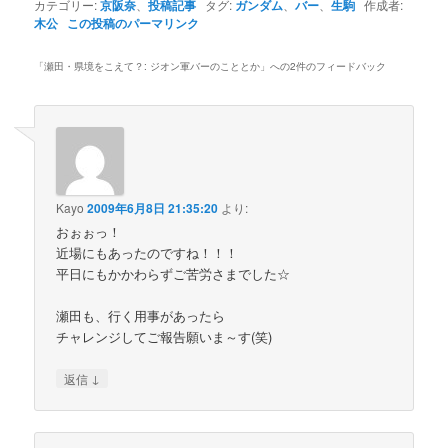
カテゴリー:
京阪奈
、
投稿記事
タグ:
ガンダム
、
バー
、
生駒
作成者:
木公
この投稿のパーマリンク
「
瀬田・県境をこえて？: ジオン軍バーのこととか
」への2件のフィードバック
Kayo
2009年6月8日 21:35:20
より:
おぉぉっ！
近場にもあったのですね！！！
平日にもかかわらずご苦労さまでした☆
瀬田も、行く用事があったら
チャレンジしてご報告願いま～す(笑)
↓
返信