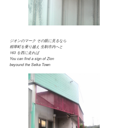
ジオンのマーク その眼に見るなら
精華町を乗り越え 生駒市内へと
163 を西に走れば
You can find a sign of Zion
beyound the Seika Town