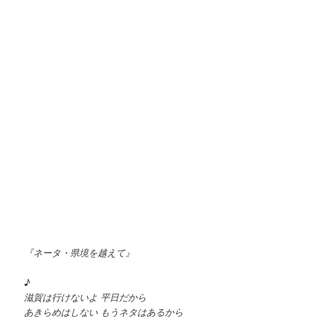
『ネータ・県境を越えて』
♪
滋賀は行けないよ 平日だから
あきらめはしない もうネタはあるから