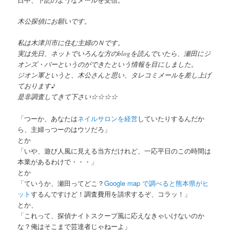
木公探偵にお願いです。
私は木津川市に住む主婦のＮです。
実は先日、ネットでいろんな方のblogを読んでいたら、瀬田にジ
オンズ・バーというのができたという情報を目にしました。
ジオン軍というと、木公さんと思い、タレコミメールを差し上げ
ております♪
是非調査してきて下さい☆☆☆☆
「つーか、あなたは
ネイルサロンを経営
していたりするんだか
ら、主婦っつーのはウソだろ」
とか
「いや、遊び人風に見える当方だけれど、一応平日のこの時間は
本業があるわけで・・・」
とか
「ていうか、瀬田ってどこ？
Google map で調べると熊本県がヒ
ット
するんですけど！調査費用を請求するぞ、コラッ！」
とか、
「これって、探偵ナイトスクープ風に応えなきゃいけないのか
な？俺はそこまで芸達者じゃねーよ」