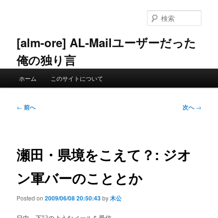
メ
イ
検
ン
索
コ
[alm-ore] AL-Mailユーザーだった
ン
俺の独り言
テ
ン
メ
ツ
ホーム
このサイトについて
イ
へ
ン
移
メ
投
動
←
前へ
次へ
→
ニ
稿
ュ
ナ
ー
ビ
ゲ
瀬田・県境をこえて？: ジオ
ー
シ
ン軍バーのこととか
ョ
ン
Posted on
2009/06/08 20:50:43
by
木公
日中、下記のようなメールを受信。