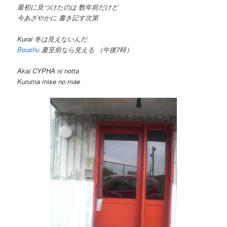
最初に見つけたのは 数年前だけど
今あざやかに 書き記す次第
Kurai 冬は見えないんだ
Boushu
夏至前なら見える （午後7時）
Akai CYPHA ni notta
Kuruma mise no mae