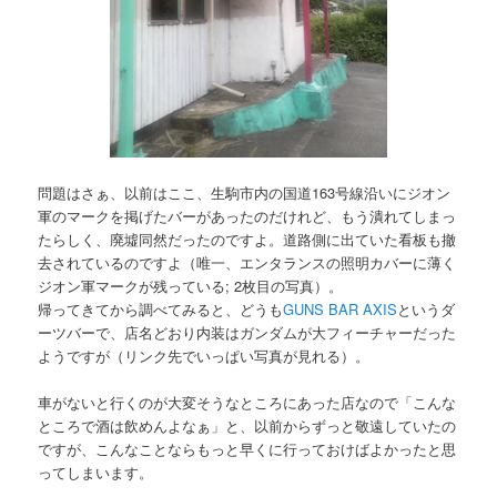
問題はさぁ、以前はここ、生駒市内の国道163号線沿いにジオン
軍のマークを掲げたバーがあったのだけれど、もう潰れてしまっ
たらしく、廃墟同然だったのですよ。道路側に出ていた看板も撤
去されているのですよ（唯一、エンタランスの照明カバーに薄く
ジオン軍マークが残っている; 2枚目の写真）。
帰ってきてから調べてみると、どうも
GUNS BAR AXIS
というダ
ーツバーで、店名どおり内装はガンダムが大フィーチャーだった
ようですが（リンク先でいっぱい写真が見れる）。
車がないと行くのが大変そうなところにあった店なので「こんな
ところで酒は飲めんよなぁ」と、以前からずっと敬遠していたの
ですが、こんなことならもっと早くに行っておけばよかったと思
ってしまいます。