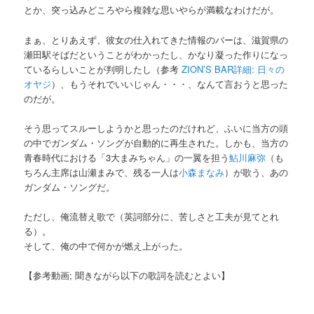
とか、突っ込みどころやら複雑な思いやらが満載なわけだが。
まぁ、とりあえず、彼女の仕入れてきた情報のバーは、滋賀県の
瀬田駅そばだということがわかったし、かなり凝った作りになっ
ているらしいことが判明したし（参考
ZION’S BAR詳細: 日々の
オヤジ
）、もうそれでいいじゃん・・・、なんて言おうと思った
のだが。
そう思ってスルーしようかと思ったのだけれど、ふいに当方の頭
の中でガンダム・ソングが自動的に再生された。しかも、当方の
青春時代における「3大まみちゃん」の一翼を担う
鮎川麻弥
（も
ちろん主席は山瀬まみで、残る一人は
小森まなみ
）が歌う、あの
ガンダム・ソングだ。
ただし、俺流替え歌で（英詞部分に、苦しさと工夫が見てとれ
る）。
そして、俺の中で何かが燃え上がった。
【参考動画; 聞きながら以下の歌詞を読むとよい】