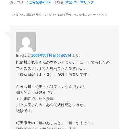
カテゴリー:
ごみ記事2009
作成者:
木公
パーマリンク
「
あなたのお薦めを教えてください: 2,319円分
」への9件のフィードバック
Blackstar
2009年7月16日 00:57:14
より:
以前川上弘美さんの本をいくつかレビューしてらしたの
でオススメしようと思ってたんですが…。
「東京日記（１・２）」が凄く面白いです。
自分も川上弘美さんはファンなんですが、
個人的に１番好きです。
もし未読でしたら是非。
川上弘美さんの、あの間抜け感というか。
絶妙です。
町田康氏の「猫のあしあと」「猫にかまけて」
猫好きの人にはかなりお勧めします。