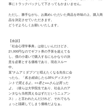
事にトラックバックして下さってもかまいません。
ただし、勝手ながら、お薦めいただいた商品を吟味の上、購入商
品を決定させていただきます。
どうぞよろしくお願いいたします。
【余談】
「社会心理学事典」は欲しいんだけどさ、
21,000円なのでギフト券の予算を超えてる
し、僕の小遣いで購入するにもかなりの決
意を必要とする価格であり、現在スルー
中。
某”ナムアミダブツ”と唱えたくなる先生に会
ったら、「
私を経由したら35%ディスカウ
ントで買えるよ。○○君と※※さんは買った
よ。
（彼らは大学院生であり、社会人のア
ンタなら当然買えるはずだというニュアン
ス）」と言われたんだけれど、それでもち
ょっと躊躇してしまう価格だよなぁ。