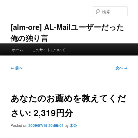
メ
イ
検
ン
索
コ
[alm-ore] AL-Mailユーザーだった
ン
俺の独り言
テ
ン
メ
ツ
ホーム
このサイトについて
イ
へ
ン
移
メ
投
動
←
前へ
次へ
→
ニ
稿
ュ
ナ
ー
ビ
ゲ
あなたのお薦めを教えてくだ
ー
シ
さい: 2,319円分
ョ
ン
Posted on
2009/07/15 20:55:01
by
木公