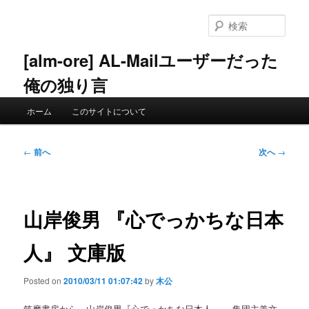
メ
イ
検
ン
索
コ
[alm-ore] AL-Mailユーザーだった
ン
俺の独り言
テ
ン
メ
ツ
ホーム
このサイトについて
イ
へ
ン
移
メ
投
動
←
前へ
次へ
→
ニ
稿
ュ
ナ
ー
ビ
ゲ
山岸俊男 『心でっかちな日本
ー
シ
人』 文庫版
ョ
ン
Posted on
2010/03/11 01:07:42
by
木公
筑摩書房から、山岸俊男『心でっかちな日本人 ――集団主義文