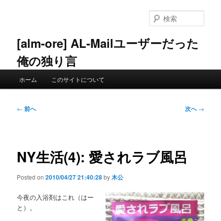
メ
イ
検
ン
索
コ
[alm-ore] AL-Mailユーザーだった
ン
俺の独り言
テ
ン
メ
ツ
ホーム
このサイトについて
イ
へ
ン
移
メ
投
動
←
前へ
次へ
→
ニ
稿
ュ
ナ
ー
ビ
ゲ
NY生活(4): 愛されラブ風呂
ー
シ
Posted on
2010/04/27 21:40:28
by
木公
ョ
ン
今夜の入浴剤はこれ（はー
と）。