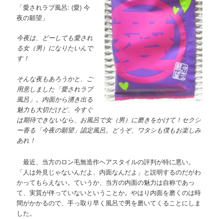
「愛されラブ風呂: (愛) 今
夜の願望」
今夜は、どーしても愛され
る女（男）になりたいんで
す！
そんな夜もあろうかと、ご
用意しました「愛されラブ
風呂」。内面から湧き出る
魅力も大切だけど、今すぐ
は期待できないなら、お風呂で女（男）に磨きをかけて！セクシ
ー香る「今夜の願望」認定風呂。どうぞ、ワタシも僕もお楽しみ
あれ！
最近、当方のロン毛無造作ヘアスタイルの評判が特に悪い。
「人は外見じゃないんだよ、内面なんだよ」と説明するのだがわ
かってもらえない。ていうか、当方の内面の魅力は自称であっ
て、実質が伴っていないということか。やはり内面を磨くのは時
間がかかるので、手っ取り早く風呂で男を磨いてくることにしま
した。