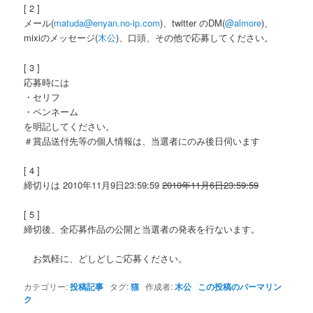
[ 2 ]
メール(
matuda@enyan.no-ip.com
)、twitter のDM(
@almore
)、
mixiのメッセージ(
木公
)、口頭、その他で応募してください。
[ 3 ]
応募時には
・セリフ
・ペンネーム
を明記してください。
＃賞品送付先等の個人情報は、当選者にのみ後日伺います
[ 4 ]
締切りは 2010年11月9日23:59:59
2010年11月6日23:59:59
[ 5 ]
締切後、全応募作品の公開と当選者の発表を行ないます。
お気軽に、どしどしご応募ください。
カテゴリー:
投稿記事
タグ:
猫
作成者:
木公
この投稿のパーマリン
ク