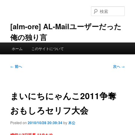
メ
イ
検
ン
索
コ
[alm-ore] AL-Mailユーザーだった
ン
俺の独り言
テ
ン
メ
ツ
ホーム
このサイトについて
イ
へ
ン
移
メ
投
動
←
前へ
次へ
→
ニ
稿
ュ
ナ
ー
ビ
ゲ
まいにちにゃんこ2011争奪
ー
シ
おもしろセリフ大会
ョ
ン
Posted on
2010/10/28 20:39:34
by
木公
締切り3日延長 11/9まで