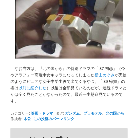
なお当方は、『北の国から』の特別ドラマの「’87 初恋」（今
やアラフォー高飛車女キャラになってしまった
横山めぐみ
が天使
のようにピュアな女子中学生役で出てくるやつ、「’89 帰郷」の
姿は
以前に紹介した
）以後は全部見ているのだが、連続ドラマと
かは全く見たことがなかったので、最近一生懸命見ているので
す。
カテゴリー:
映画・ドラマ
タグ:
ガンダム
、
プラモデル
、
北の国から
作成者:
木公
この投稿のパーマリンク