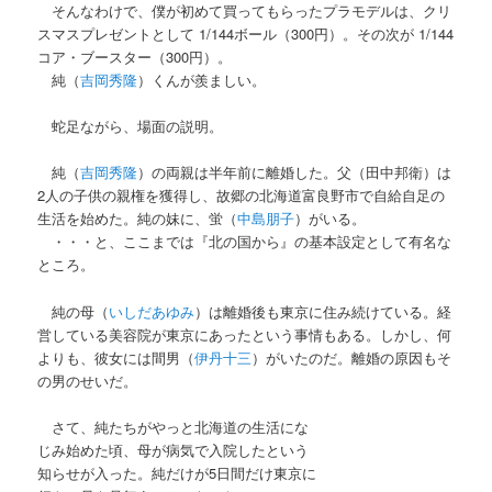
そんなわけで、僕が初めて買ってもらったプラモデルは、クリ
スマスプレゼントとして 1/144ボール（300円）。その次が 1/144
コア・ブースター（300円）。
純（
吉岡秀隆
）くんが羨ましい。
蛇足ながら、場面の説明。
純（
吉岡秀隆
）の両親は半年前に離婚した。父（田中邦衛）は
2人の子供の親権を獲得し、故郷の北海道富良野市で自給自足の
生活を始めた。純の妹に、蛍（
中島朋子
）がいる。
・・・と、ここまでは『北の国から』の基本設定として有名な
ところ。
純の母（
いしだあゆみ
）は離婚後も東京に住み続けている。経
営している美容院が東京にあったという事情もある。しかし、何
よりも、彼女には間男（
伊丹十三
）がいたのだ。離婚の原因もそ
の男のせいだ。
さて、純たちがやっと北海道の生活にな
じみ始めた頃、母が病気で入院したという
知らせが入った。純だけが5日間だけ東京に