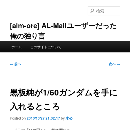
メ
イ
検
ン
索
コ
[alm-ore] AL-Mailユーザーだった
ン
俺の独り言
テ
ン
メ
ツ
ホーム
このサイトについて
イ
へ
ン
移
メ
投
動
←
前へ
次へ
→
ニ
稿
ュ
ナ
ー
ビ
ゲ
黒板純が1/60ガンダムを手に
ー
シ
入れるところ
ョ
ン
Posted on
2010/10/27 21:02:17
by
木公
ドラマ『北の国から』第13回にて。