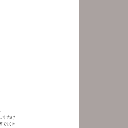
。
こすわけ
等で拭き