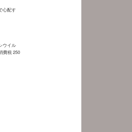
で心配す
シウイル
費税 250