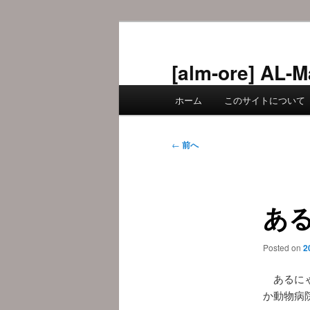
メ
イ
ン
[alm-ore] 
コ
メ
ン
ホーム
このサイトについて
イ
テ
ン
ン
メ
投
ツ
←
前へ
ニ
稿
へ
ュ
ナ
移
ー
ビ
動
ある
ゲ
ー
シ
Posted on
2
ョ
ン
あるにゃ
か動物病