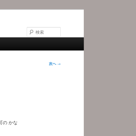
検
索
次へ
→
の かな