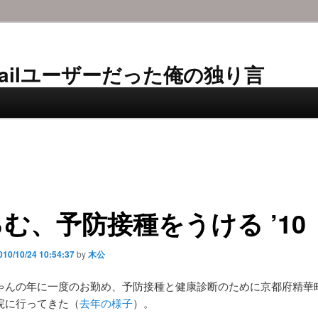
AL-Mailユーザーだった俺の独り言
む、予防接種をうける ’10
010/10/24 10:54:37
by
木公
んの年に一度のお勤め、予防接種と健康診断のために京都府精華町
院に行ってきた（
去年の様子
）。