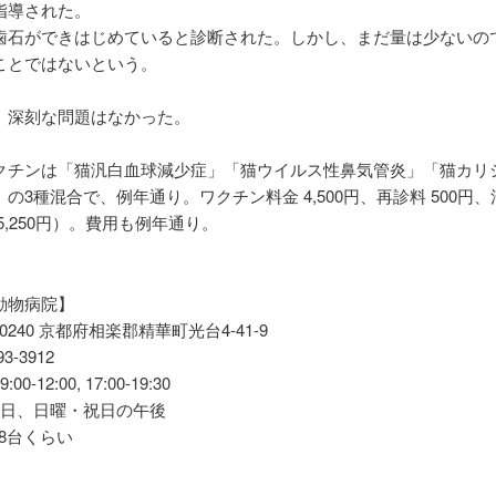
指導された。
石ができはじめていると診断された。しかし、まだ量は少ないの
ことではないという。
深刻な問題はなかった。
チンは「猫汎白血球減少症」「猫ウイルス性鼻気管炎」「猫カリ
の3種混合で、例年通り。ワクチン料金 4,500円、再診料 500円、消
5,250円）。費用も例年通り。
動物病院】
9-0240 京都府相楽郡精華町光台4-41-9
-93-3912
00-12:00, 17:00-19:30
曜日、日曜・祝日の午後
-8台くらい