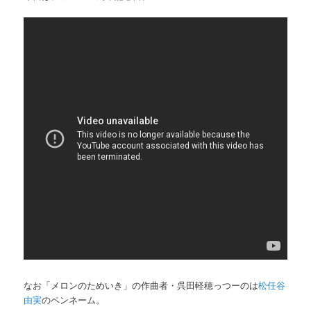
なお「メロンのためいき」の作曲者・呉田軽穂っつーのは
松任谷
由実
のペンネーム。