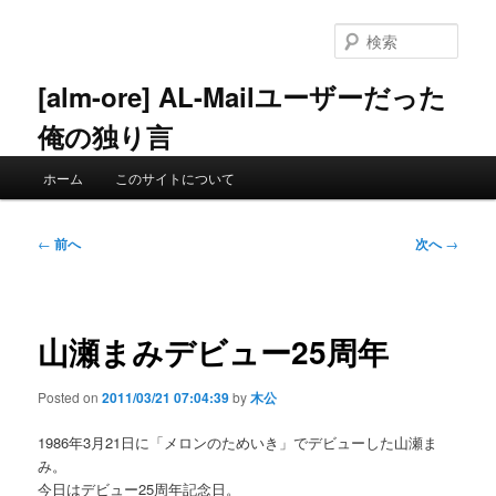
メ
イ
検
ン
索
コ
[alm-ore] AL-Mailユーザーだった
ン
俺の独り言
テ
ン
メ
ツ
ホーム
このサイトについて
イ
へ
ン
移
メ
投
動
←
前へ
次へ
→
ニ
稿
ュ
ナ
ー
ビ
ゲ
山瀬まみデビュー25周年
ー
シ
Posted on
2011/03/21 07:04:39
by
木公
ョ
ン
1986年3月21日に「メロンのためいき」でデビューした山瀬ま
み。
今日はデビュー25周年記念日。